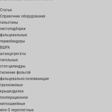
Статьи
Справочник оборудования
гильотины
листоподборки
фальцевальные
термобиндеры
ВШРА
штанцагрегаты
тигельные
стоп-цилиндры
тиснение фольгой
фальцевально-склеивающие
трехножевые
крышкоделки
пооперационное
ниткошвейные
wire-O переплетные