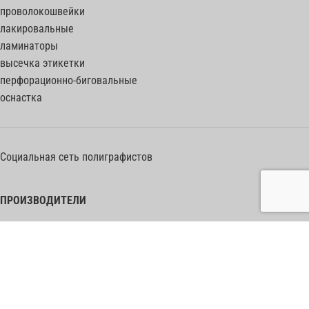
проволокошвейки
лакировальные
ламинаторы
высечка этикетки
перфорационно-биговальные
оснастка
Социальная сеть полиграфистов
ПРОИЗВОДИТЕЛИ
Heidelberg Postpress
Polar (Adolf Mohr)
Bobst
Horizon
Muller Martini