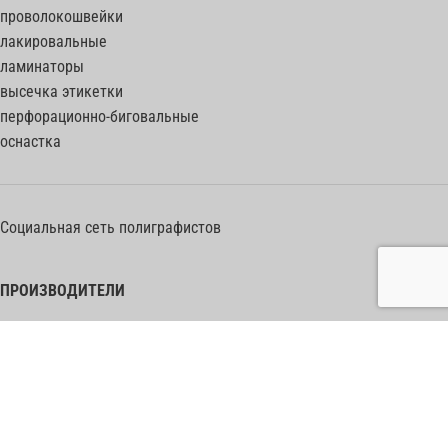
проволокошвейки
лакировальные
ламинаторы
высечка этикетки
перфорационно-биговальные
оснастка
Социальная сеть полиграфистов
ПРОИЗВОДИТЕЛИ
Heidelberg Postpress
Polar (Adolf Mohr)
Bobst
Horizon
Muller Martini