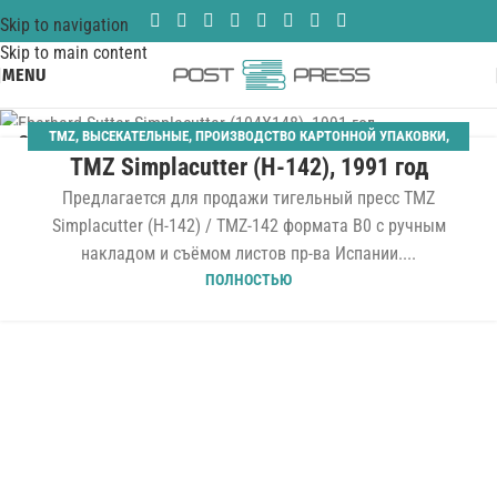
Skip to navigation
Skip to main content
MENU
TMZ
,
ВЫСЕКАТЕЛЬНЫЕ
,
ПРОИЗВОДСТВО КАРТОННОЙ УПАКОВКИ
,
23
TMZ Simplacutter (H-142), 1991 год
ТИГЕЛЬНЫЕ
АПР
Предлагается для продажи тигельный пресс TMZ
Simplacutter (H-142) / TMZ-142 формата B0 с ручным
накладом и съёмом листов пр-ва Испании....
ПОЛНОСТЬЮ