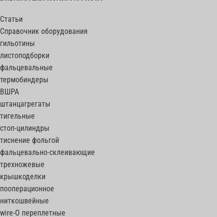
Статьи
Справочник оборудования
гильотины
листоподборки
фальцевальные
термобиндеры
ВШРА
штанцагрегаты
тигельные
стоп-цилиндры
тиснение фольгой
фальцевально-склеивающие
трехножевые
крышкоделки
пооперационное
ниткошвейные
wire-O переплетные