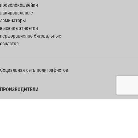
проволокошвейки
лакировальные
ламинаторы
высечка этикетки
перфорационно-биговальные
оснастка
Социальная сеть полиграфистов
ПРОИЗВОДИТЕЛИ
Heidelberg Postpress
Polar (Adolf Mohr)
Bobst
Horizon
Muller Martini