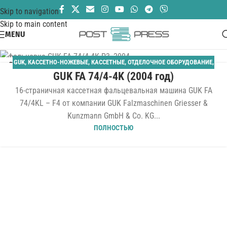
Skip to navigation
Skip to main content
MENU
GUK
,
КАССЕТНО-НОЖЕВЫЕ
,
КАССЕТНЫЕ
,
ОТДЕЛОЧНОЕ ОБОРУДОВАНИЕ
,
01
GUK FA 74/4-4K (2004 год)
ПАЛЛЕТНЫЙ САМОНАКЛАД
,
ФАЛЬЦЕВАЛЬНЫЕ
ФЕВ
16-страничная кассетная фальцевальная машина GUK FA
74/4KL – F4 от компании GUK Falzmaschinen Griesser &
Kunzmann GmbH & Co. KG...
ПОЛНОСТЬЮ