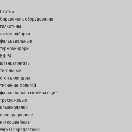
Статьи
Справочник оборудования
гильотины
листоподборки
фальцевальные
термобиндеры
ВШРА
штанцагрегаты
тигельные
стоп-цилиндры
тиснение фольгой
фальцевально-склеивающие
трехножевые
крышкоделки
пооперационное
ниткошвейные
wire-O переплетные