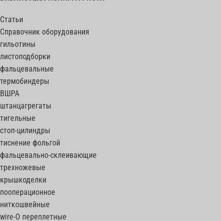
Статьи
Справочник оборудования
гильотины
листоподборки
фальцевальные
термобиндеры
ВШРА
штанцагрегаты
тигельные
стоп-цилиндры
тиснение фольгой
фальцевально-склеивающие
трехножевые
крышкоделки
пооперационное
ниткошвейные
wire-O переплетные