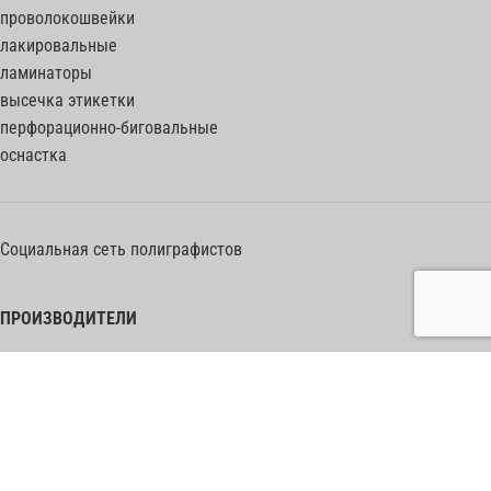
проволокошвейки
лакировальные
ламинаторы
высечка этикетки
перфорационно-биговальные
оснастка
Социальная сеть полиграфистов
ПРОИЗВОДИТЕЛИ
Heidelberg Postpress
Polar (Adolf Mohr)
Bobst
Horizon
Muller Martini