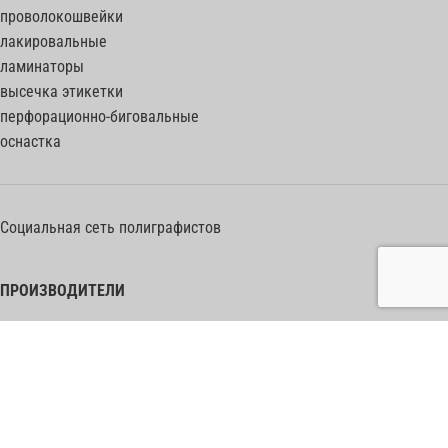
проволокошвейки
лакировальные
ламинаторы
высечка этикетки
перфорационно-биговальные
оснастка
Социальная сеть полиграфистов
ПРОИЗВОДИТЕЛИ
Heidelberg Postpress
Polar (Adolf Mohr)
Bobst
Horizon
Muller Martini