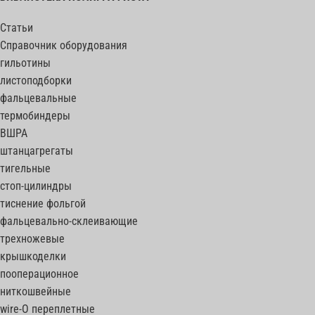
Статьи
Справочник оборудования
гильотины
листоподборки
фальцевальные
термобиндеры
ВШРА
штанцагрегаты
тигельные
стоп-цилиндры
тиснение фольгой
фальцевально-склеивающие
трехножевые
крышкоделки
пооперационное
ниткошвейные
wire-O переплетные