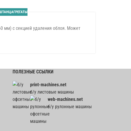
ШТАНЦАГРЕГАТЫ
60 мм) с секцией удаления облоя. Может
ПОЛЕЗНЫЕ ССЫЛКИ
print-machines.net
б/у листовые машины
web-machines.net
б/у рулонные машины