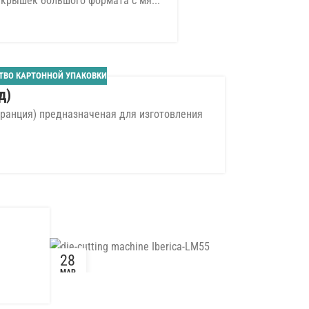
крышек большого формата с мя...
31
ИЮЛ
ТВО КАРТОННОЙ УПАКОВКИ
д)
Франция) предназначеная для изготовления
28
МАР