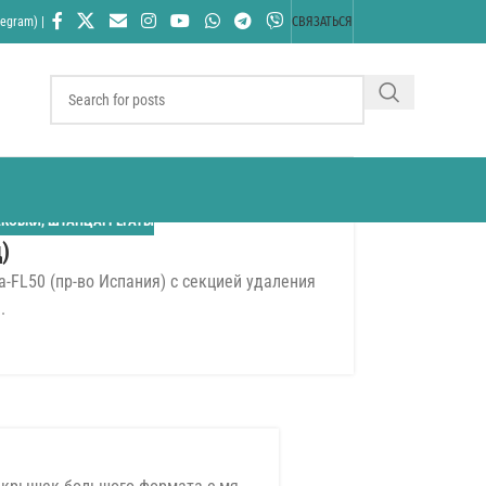
egram) |
СВЯЗАТЬСЯ
АКОВКИ
,
ШТАНЦАГРЕГАТЫ
)
-FL50 (пр-во Испания) с секцией удаления
.