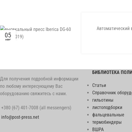
Автоматический в
05
АВГ
БИБЛИОТЕКА ПОЛ
Для получения подробной информации
Статьи
по любому интересующему Вас
Справочник оборуд
оборудованию свяжитесь с нами.
гильотины
листоподборки
+380 (67) 401-7008 (all messengers)
фальцевальные
info@post-press.net
термобиндеры
ВШРА