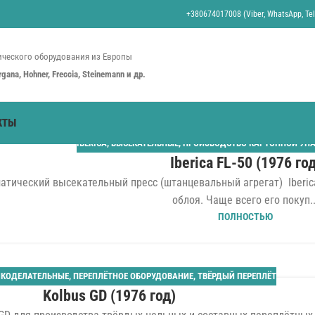
+380674017008 (Viber, WhatsApp, Tel
ческого оборудования из Европы
organa, Hohner, Freccia, Steinemann и др.
КТЫ
IBERICA
,
ВЫСЕКАТЕЛЬНЫЕ
,
ПРОИЗВОДСТВО КАРТОННОЙ УП
Iberica FL-50 (1976 год
атический высекательный пресс (штанцевальный агрегат) Iberica
облоя. Чаще всего его покуп..
ПОЛНОСТЬЮ
КОДЕЛАТЕЛЬНЫЕ
,
ПЕРЕПЛЁТНОЕ ОБОРУДОВАНИЕ
,
ТВЁРДЫЙ ПЕРЕПЛЁТ
Kolbus GD (1976 год)