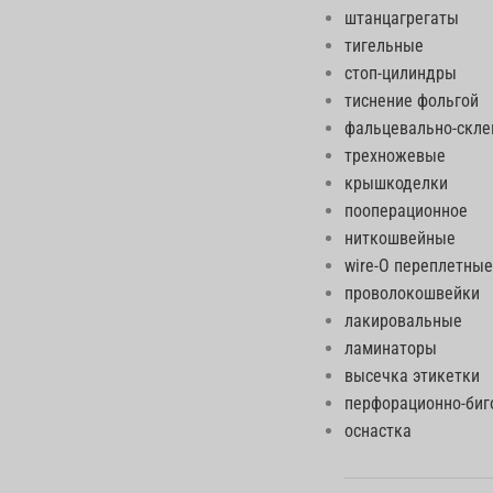
штанцагрегаты
тигельные
стоп-цилиндры
тиснение фольгой
фальцевально-скл
трехножевые
крышкоделки
пооперационное
ниткошвейные
wire-O переплетные
проволокошвейки
лакировальные
ламинаторы
высечка этикетки
перфорационно-би
оснастка