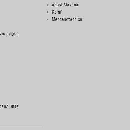
Adast Maxima
Komfi
Meccanotecnica
еивающие
говальные