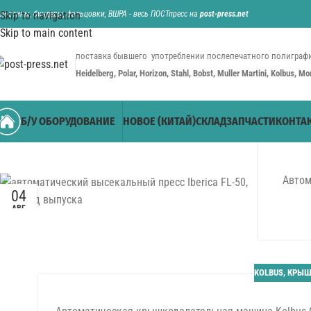
ильотины, биндеры, фальцовки, ВШРА - весь ПОСТпресс на
Skip to navigation
post-press.net
Skip to main content
поставка бывшего употреблении послепечатного полиграфи
Heidelberg, Polar, Horizon, Stahl, Bobst, Muller Martini, Kolbus, M
Б/У ОБОРУДОВАНИЕ
НОВОЕ (КИТАЙ)
СКЛАД
ЗАПЧАСТИ
КОНТА
Автом
04
АВГ
KOLBUS
,
КРЫШ