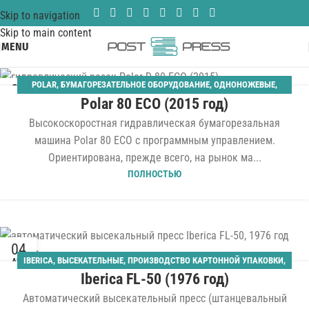
Skip to navigation
Skip to main content
MENU
POLAR
,
БУМАГОРЕЗАТЕЛЬНОЕ ОБОРУДОВАНИЕ
,
ОДНОНОЖЕВЫЕ
,
06
Polar 80 ECO (2015 год)
ШИРИНА 800 ММ
АВГ
Высокоскоростная гидравлическая бумагорезальная
машина Polar 80 ECO с программным управлением.
Ориентирована, прежде всего, на рынок ма...
ПОЛНОСТЬЮ
04
IBERICA
,
ВЫСЕКАТЕЛЬНЫЕ
,
ПРОИЗВОДСТВО КАРТОННОЙ УПАКОВКИ
,
АВГ
Iberica FL-50 (1976 год)
ШТАНЦАГРЕГАТЫ
Автоматический высекательный пресс (штанцевальный