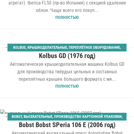
агрегат) Iberica-FL50 (пр-во Испания) с секцией удаления
облоя. Чаще всего его покуп...
ПОЛНОСТЬЮ
KOLBUS
,
КРЫШКОДЕЛАТЕЛЬНЫЕ
,
ПЕРЕПЛЁТНОЕ ОБОРУДОВАНИЕ
,
31
Kolbus GD (1976 год)
ТВЁРДЫЙ ПЕРЕПЛЁТ
ИЮЛ
Автоматическая крышкоделательная машина Kolbus GD
для производства твёрдых цельных и составных
переплётных крышек большого формата с мя...
ПОЛНОСТЬЮ
BOBST
,
ВЫСЕКАТЕЛЬНЫЕ
,
ПРОИЗВОДСТВО КАРТОННОЙ УПАКОВКИ
,
13
Bobst Bobst SPeria 106 E (2006 год)
ШТАНЦАГРЕГАТЫ
ИЮЛ
Автоматический высекальный пресс Autoplatine Bobst