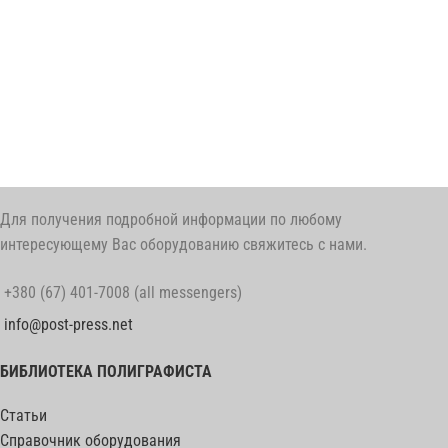
Для получения подробной информации по любому
интересующему Вас оборудованию свяжитесь с нами.
+380 (67) 401-7008 (all messengers)
info@post-press.net
БИБЛИОТЕКА ПОЛИГРАФИСТА
Статьи
Справочник оборудования