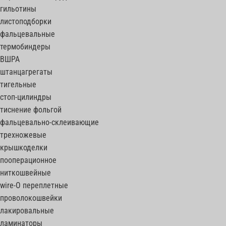
гильотины
листоподборки
фальцевальные
термобиндеры
ВШРА
штанцагрегаты
тигельные
стоп-цилиндры
тиснение фольгой
фальцевально-склеивающие
трехножевые
крышкоделки
пооперационное
ниткошвейные
wire-O переплетные
проволокошвейки
лакировальные
ламинаторы