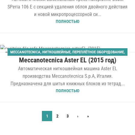
SPeria 106 E с секцией удаления облоя двойного действия
и новой микропроцессорной си...
ПОЛНОСТЬЮ
MECCANOTECNICA
,
НИТКОШВЕЙНЫЕ
,
ПЕРЕПЛЁТНОЕ ОБОРУДОВАНИЕ
,
26
Meccanotecnica Aster EL (2015 год)
ТВЁРДЫЙ ПЕРЕПЛЁТ
МАЙ
Автоматическая ниткошвейная машина Aster EL
производства Meccanotecnica S.p.A, Италия.
Предназначена для шитья книжных блоков из тетрад...
ПОЛНОСТЬЮ
1
2
3
›
»