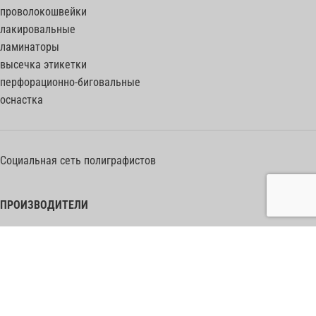
проволокошвейки
лакировальные
ламинаторы
высечка этикетки
перфорационно-биговальные
оснастка
Социальная сеть полиграфистов
ПРОИЗВОДИТЕЛИ
Heidelberg Postpress
Polar (Adolf Mohr)
Bobst
Horizon
Muller Martini