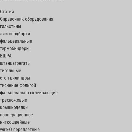
Статьи
Справочник оборудования
гильотины
листоподборки
фальцевальные
термобиндеры
ВШРА
штанцагрегаты
тигельные
стоп-цилиндры
тиснение фольгой
фальцевально-склеивающие
трехножевые
крышкоделки
пооперационное
ниткошвейные
wire-O переплетные