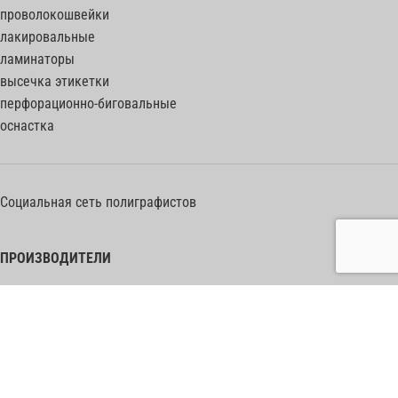
проволокошвейки
лакировальные
ламинаторы
высечка этикетки
перфорационно-биговальные
оснастка
Социальная сеть полиграфистов
ПРОИЗВОДИТЕЛИ
Heidelberg Postpress
Polar (Adolf Mohr)
Bobst
Horizon
Muller Martini