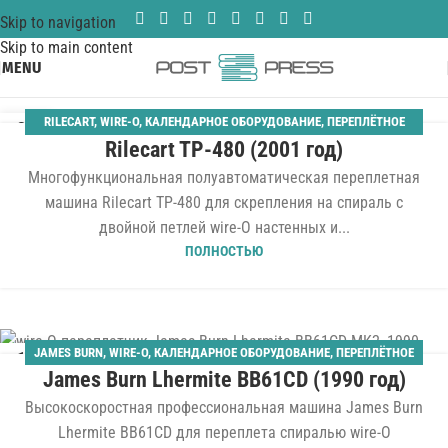
Skip to navigation
Skip to main content
MENU
RILECART
,
WIRE-O
,
КАЛЕНДАРНОЕ ОБОРУДОВАНИЕ
,
ПЕРЕПЛЁТНОЕ
25
Rilecart TP-480 (2001 год)
ОБОРУДОВАНИЕ
,
ПЕРЕПЛЕТЧИКИ
АПР
Многофункциональная полуавтоматическая переплетная
машина Rilecart TP-480 для скрепления на спираль с
двойной петлей wire-O настенных и...
ПОЛНОСТЬЮ
JAMES BURN
,
WIRE-O
,
КАЛЕНДАРНОЕ ОБОРУДОВАНИЕ
,
ПЕРЕПЛЁТНОЕ
18
James Burn Lhermite BB61CD (1990 год)
ОБОРУДОВАНИЕ
,
ПЕРЕПЛЕТЧИКИ
ДЕК
Высокоскоростная профессиональная машина James Burn
Lhermite BB61CD для переплета спиралью wire-O