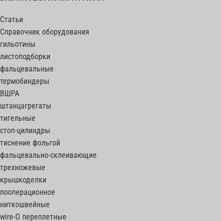
Статьи
Справочник оборудования
гильотины
листоподборки
фальцевальные
термобиндеры
ВШРА
штанцагрегаты
тигельные
стоп-цилиндры
тиснение фольгой
фальцевально-склеивающие
трехножевые
крышкоделки
пооперационное
ниткошвейные
wire-O переплетные