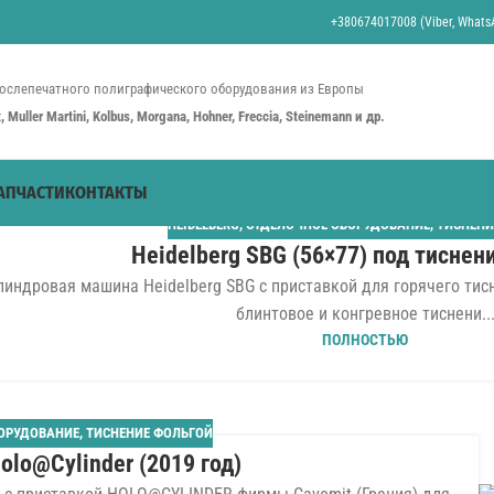
+380674017008 (Viber, WhatsA
ослепечатного полиграфического оборудования из Европы
st, Muller Martini, Kolbus, Morgana, Hohner, Freccia, Steinemann и др.
АПЧАСТИ
КОНТАКТЫ
HEIDELBERG
,
ОТДЕЛОЧНОЕ ОБОРУДОВАНИЕ
,
ТИСНЕНИ
Heidelberg SBG (56×77) под тиснен
линдровая машина Heidelberg SBG с приставкой для горячего ти
блинтовое и конгревное тиснени..
ПОЛНОСТЬЮ
ОРУДОВАНИЕ
,
ТИСНЕНИЕ ФОЛЬГОЙ
olo@Cylinder (2019 год)