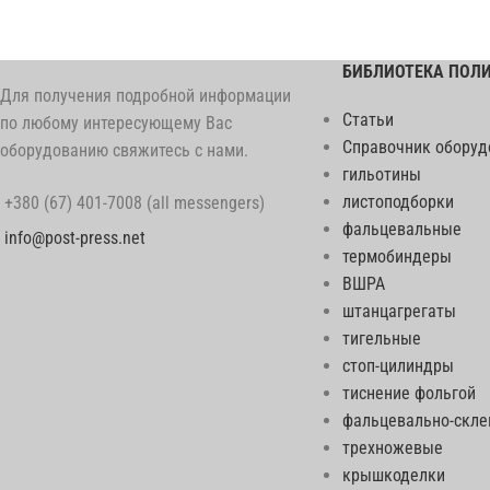
БИБЛИОТЕКА ПОЛ
Для получения подробной информации
Статьи
по любому интересующему Вас
Справочник оборуд
оборудованию свяжитесь с нами.
гильотины
листоподборки
+380 (67) 401-7008 (all messengers)
фальцевальные
info@post-press.net
термобиндеры
ВШРА
штанцагрегаты
тигельные
стоп-цилиндры
тиснение фольгой
фальцевально-скл
трехножевые
крышкоделки