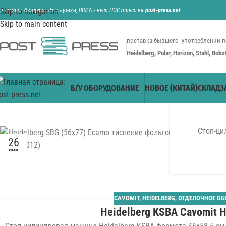
ильотины, биндеры, фальцовки, ВШРА - весь ПОСТпресс на
Skip to navigation
post-press.net
Skip to main content
поставка бывшего употреблении п
Heidelberg, Polar, Horizon, Stahl, Bob
Б/У ОБОРУДОВАНИЕ
НОВОЕ (КИТАЙ)
СКЛАД
З
Стоп-ци
26
ЯНВ
CAVOMIT
,
HEIDELBERG
,
ОТДЕЛОЧНОЕ ОБ
Heidelberg KSBA Cavomit H