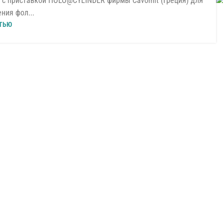
, с приставкой HOLO@CYLINDER фирмы Cavomit (Греция) для
ния фол...
ТЬЮ