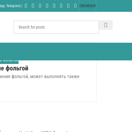
pp, Telegram) |
СВЯЗАТЬСЯ
Е ФОЛЬГОЙ
ие фольгой
снения фольгой, может выполнять также
.