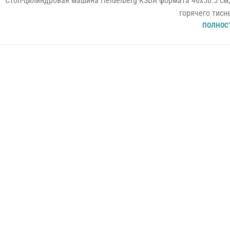
Стоп-цилиндровая машина Heidelberg KSBA формата 46x58.5 см
горячего тисне
ПОЛНОС