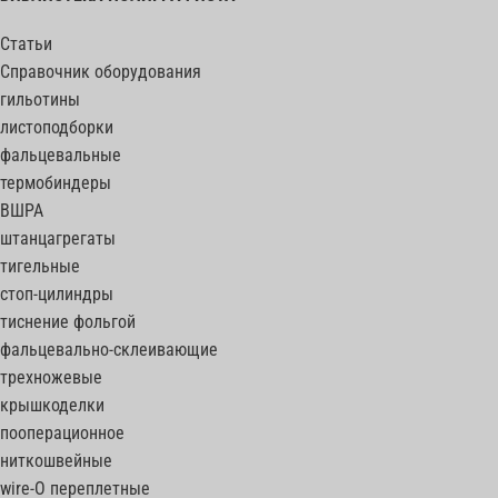
Статьи
Справочник оборудования
гильотины
листоподборки
фальцевальные
термобиндеры
ВШРА
штанцагрегаты
тигельные
стоп-цилиндры
тиснение фольгой
фальцевально-склеивающие
трехножевые
крышкоделки
пооперационное
ниткошвейные
wire-O переплетные