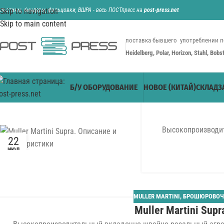
ильотины, биндеры, фальцовки, ВШРА - весь ПОСТпресс на
Skip to navigation
post-press.net
Skip to main content
поставка бывшего употреблении п
Heidelberg, Polar, Horizon, Stahl, Bob
Б/У ОБОРУДОВАНИЕ
НОВОЕ (КИТАЙ)
СКЛАД
З
Высокопроизводит
22
ИЮЛ
MULLER MARTINI
,
БРОШЮРОВОЧ
Muller Martini Supr