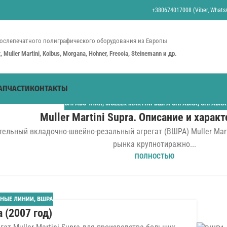
+380674017008 (Viber, WhatsA
ослепечатного полиграфического оборудования из Европы
st, Muller Martini, Kolbus, Morgana, Hohner, Freccia, Steinemann и др.
АПЧАСТИ
КОНТАКТЫ
СПРАВОЧНАЯ
,
MULLER MARTINI ВШРА СПРАВКА
,
СПРАВКА
Muller Martini Supra. Описание и харак
ельный вкладочно-швейно-резальный агрегат (ВШРА) Muller Mart
рынка крупнотиражно...
ПОЛНОСТЬЮ
НЫЕ ЛИНИИ
,
ВШРА
a (2007 год)