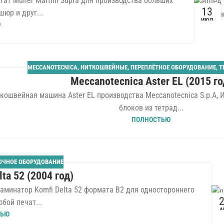
т Muller Martini Supra для производства больших
13
юр и друг...
ИЮЛ
Ю
MECCANOTECNICA
,
НИТКОШВЕЙНЫЕ
,
ПЕРЕПЛЁТНОЕ ОБОРУДОВАНИЕ
,
Т
Meccanotecnica Aster EL (2015 го
кошвейная машина Aster EL производства Meccanotecnica S.p.A,
блоков из тетрад...
ПОЛНОСТЬЮ
ОЧНОЕ ОБОРУДОВАНИЕ
ta 52 (2004 год)
минатор Komfi Delta 52 формата B2 для одностороннего
бой печат...
А
ТЬЮ