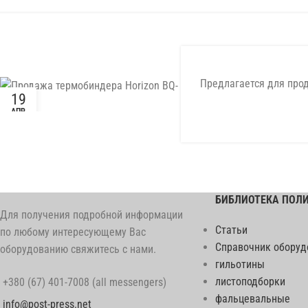
Предлагается для прод
19
АПР
БИБЛИОТЕКА ПОЛ
Для получения подробной информации
Статьи
по любому интересующему Вас
Справочник оборуд
оборудованию свяжитесь с нами.
гильотины
листоподборки
+380 (67) 401-7008 (all messengers)
фальцевальные
info@post-press.net