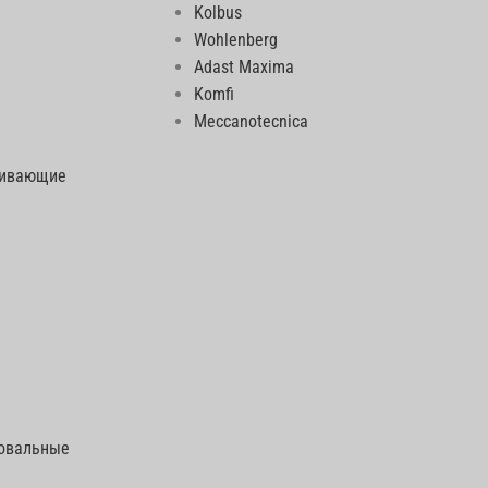
Kolbus
Wohlenberg
Adast Maxima
Komfi
Meccanotecnica
еивающие
говальные