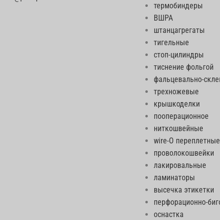
термобиндеры
ВШРА
штанцагрегаты
тигельные
стоп-цилиндры
тиснение фольгой
фальцевально-скл
трехножевые
крышкоделки
пооперационное
ниткошвейные
wire-O переплетные
проволокошвейки
лакировальные
ламинаторы
высечка этикетки
перфорационно-би
оснастка