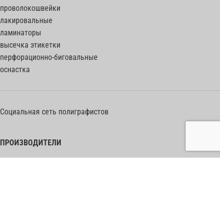
проволокошвейки
лакировальные
ламинаторы
высечка этикетки
перфорационно-биговальные
оснастка
Социальная сеть полиграфистов
ПРОИЗВОДИТЕЛИ
Heidelberg Postpress
Polar (Adolf Mohr)
Bobst
Horizon
Muller Martini