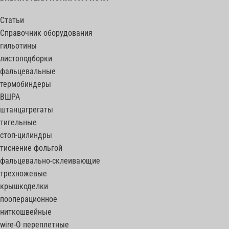
Статьи
Справочник оборудования
гильотины
листоподборки
фальцевальные
термобиндеры
ВШРА
штанцагрегаты
тигельные
стоп-цилиндры
тиснение фольгой
фальцевально-склеивающие
трехножевые
крышкоделки
пооперационное
ниткошвейные
wire-O переплетные