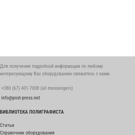
Для получения подробной информации по любому
интересующему Вас оборудованию свяжитесь с нами.
+380 (67) 401-7008 (all messengers)
info@post-press.net
БИБЛИОТЕКА ПОЛИГРАФИСТА
Статьи
Справочник оборудования