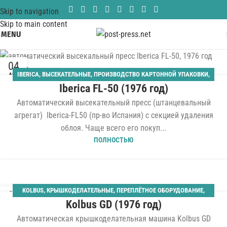
Skip to navigation
Skip to main content
MENU
04
IBERICA
,
ВЫСЕКАТЕЛЬНЫЕ
,
ПРОИЗВОДСТВО КАРТОННОЙ УПАКОВКИ
,
АВГ
Iberica FL-50 (1976 год)
ШТАНЦАГРЕГАТЫ
Автоматический высекательный пресс (штанцевальный
агрегат) Iberica-FL50 (пр-во Испания) с секцией удаления
облоя. Чаще всего его покуп...
ПОЛНОСТЬЮ
KOLBUS
,
КРЫШКОДЕЛАТЕЛЬНЫЕ
,
ПЕРЕПЛЁТНОЕ ОБОРУДОВАНИЕ
,
31
Kolbus GD (1976 год)
ТВЁРДЫЙ ПЕРЕПЛЁТ
ИЮЛ
Автоматическая крышкоделательная машина Kolbus GD