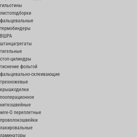
гильотины
листоподборки
фальцевальные
термобиндеры
ВШРА
штанцагрегаты
тигельные
стоп-цилиндры
тиснение фольгой
фальцевально-склеивающие
трехножевые
крышкоделки
пооперационное
ниткошвейные
wire-O переплетные
проволокошвейки
лакировальные
ламинаторы