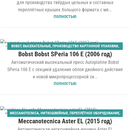
для производства твёрдых цельных и составных
переплётных крышек большого формата с мя...
ПОЛНОСТЬЮ
BOBST
,
ВЫСЕКАТЕЛЬНЫЕ
,
ПРОИЗВОДСТВО КАРТОННОЙ УПАКОВКИ
,
13
Bobst Bobst SPeria 106 E (2006 год)
ШТАНЦАГРЕГАТЫ
ИЮЛ
Автоматический высекальный пресс Autoplatine Bobst
SPeria 106 E с секцией удаления облоя двойного действия
и новой микропроцессорной си...
ПОЛНОСТЬЮ
MECCANOTECNICA
,
НИТКОШВЕЙНЫЕ
,
ПЕРЕПЛЁТНОЕ ОБОРУДОВАНИЕ
,
26
Meccanotecnica Aster EL (2015 год)
ТВЁРДЫЙ ПЕРЕПЛЁТ
МАЙ
Автоматическая ниткошвейная машина Aster EL