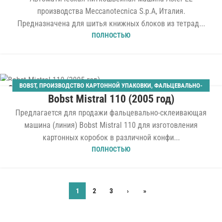
производства Meccanotecnica S.p.A, Италия.
Предназначена для шитья книжных блоков из тетрад...
ПОЛНОСТЬЮ
BOBST
,
ПРОИЗВОДСТВО КАРТОННОЙ УПАКОВКИ
,
ФАЛЬЦЕВАЛЬНО-
20
Bobst Mistral 110 (2005 год)
СКЛЕИВАЮЩИЕ
МАЙ
Предлагается для продажи фальцевально-склеивающая
машина (линия) Bobst Mistral 110 для изготовления
картонных коробок в различной конфи...
ПОЛНОСТЬЮ
1
2
3
›
»