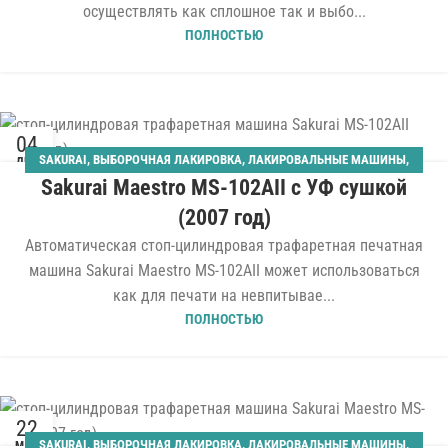
осуществлять как сплошное так и выбо...
ПОЛНОСТЬЮ
04
SAKURAI
,
ВЫБОРОЧНАЯ ЛАКИРОВКА
,
ЛАКИРОВАЛЬНЫЕ МАШИНЫ
,
ДЕК
Sakurai Maestro MS-102AII с УФ сушкой
ОТДЕЛОЧНОЕ ОБОРУДОВАНИЕ
,
ШЕЛКОТРАФАРЕТНОГО ТИПА
,
ШЕЛКОТРАФАРЕТНЫЕ СТАНКИ
(2007 год)
Автоматическая стоп-цилиндровая трафаретная печатная
машина Sakurai Maestro MS-102AII может использоваться
как для печати на невпитывае...
ПОЛНОСТЬЮ
22
SAKURAI
,
ВЫБОРОЧНАЯ ЛАКИРОВКА
,
ЛАКИРОВАЛЬНЫЕ МАШИНЫ
,
МАР