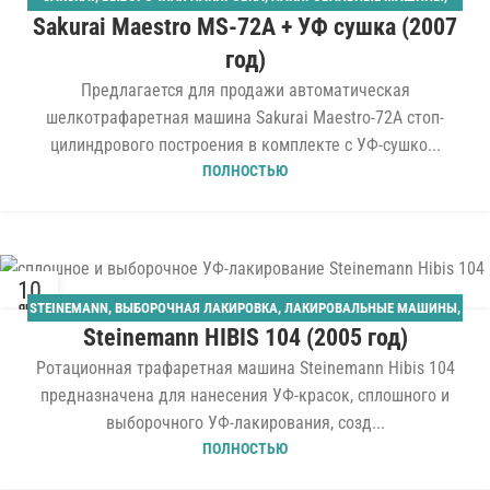
Sakurai Maestro MS-72A + УФ сушка (2007
ОТДЕЛОЧНОЕ ОБОРУДОВАНИЕ
,
СПЛОШНАЯ ЛАКИРОВКА
,
ШЕЛКОТРАФАРЕТНОГО ТИПА
год)
Предлагается для продажи автоматическая
шелкотрафаретная машина Sakurai Maestro-72A стоп-
цилиндрового построения в комплекте с УФ-сушко...
ПОЛНОСТЬЮ
10
STEINEMANN
,
ВЫБОРОЧНАЯ ЛАКИРОВКА
,
ЛАКИРОВАЛЬНЫЕ МАШИНЫ
,
ЯНВ
Steinemann HIBIS 104 (2005 год)
ОТДЕЛОЧНОЕ ОБОРУДОВАНИЕ
,
СПЛОШНАЯ ЛАКИРОВКА
Ротационная трафаретная машина Steinemann Hibis 104
предназначена для нанесения УФ-красок, сплошного и
выборочного УФ-лакирования, созд...
ПОЛНОСТЬЮ