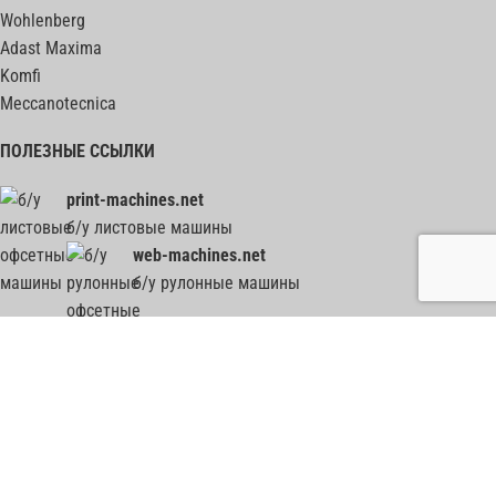
Wohlenberg
Adast Maxima
Komfi
Meccanotecnica
ПОЛЕЗНЫЕ ССЫЛКИ
print-machines.net
б/у листовые машины
web-machines.net
б/у рулонные машины
гильотины, биндеры, фальцовки, ВШРА - весь ПОСТпресс на post-press.net
2012-2026
Все графические, текстовые и прочие материалы, представленные на сайте,
используются только в демонстрационных целях. Все права на них принадлежат их