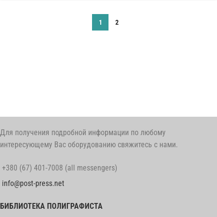
1
2
Для получения подробной информации по любому
интересующему Вас оборудованию свяжитесь с нами.
+380 (67) 401-7008 (all messengers)
info@post-press.net
БИБЛИОТЕКА ПОЛИГРАФИСТА