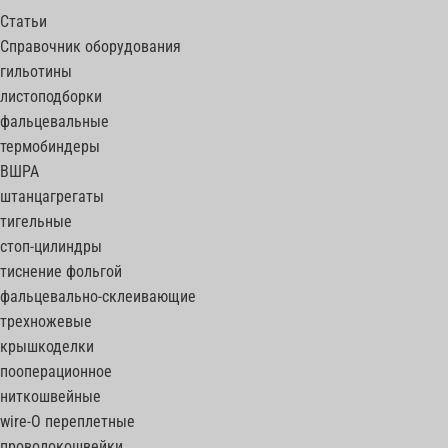
Статьи
Справочник оборудования
гильотины
листоподборки
фальцевальные
термобиндеры
ВШРА
штанцагрегаты
тигельные
стоп-цилиндры
тиснение фольгой
фальцевально-склеивающие
трехножевые
крышкоделки
пооперационное
ниткошвейные
wire-O переплетные
проволокошвейки