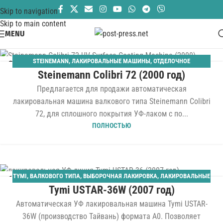
Skip to navigation
Skip to main content
MENU
STEINEMANN
,
ЛАКИРОВАЛЬНЫЕ МАШИНЫ
,
ОТДЕЛОЧНОЕ
24
Steinemann Colibri 72 (2000 год)
ОБОРУДОВАНИЕ
,
СПЛОШНАЯ ЛАКИРОВКА
АПР
Предлагается для продажи автоматическая
лакировальная машина валкового типа Steinemann Colibri
72, для сплошного покрытия УФ-лаком с по...
ПОЛНОСТЬЮ
TYMI
,
ВАЛКОВОГО ТИПА
,
ВЫБОРОЧНАЯ ЛАКИРОВКА
,
ЛАКИРОВАЛЬНЫЕ
10
Tymi USTAR-36W (2007 год)
МАШИНЫ
,
ОТДЕЛОЧНОЕ ОБОРУДОВАНИЕ
,
ПР-ВО КИТАЙ
,
СПЛОШНАЯ
ДЕК
ЛАКИРОВКА
Автоматическая УФ лакировальная машина Tymi USTAR-
36W (производство Тайвань) формата A0. Позволяет