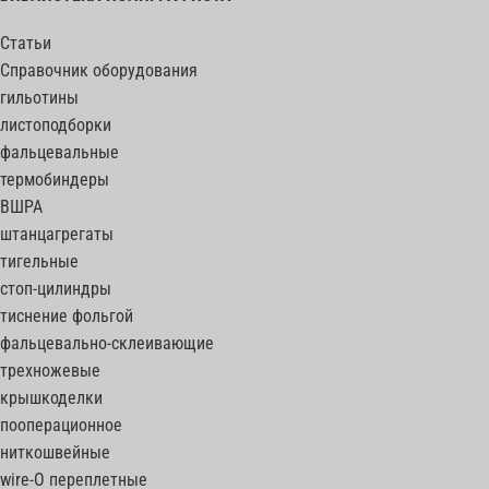
Статьи
Справочник оборудования
гильотины
листоподборки
фальцевальные
термобиндеры
ВШРА
штанцагрегаты
тигельные
стоп-цилиндры
тиснение фольгой
фальцевально-склеивающие
трехножевые
крышкоделки
пооперационное
ниткошвейные
wire-O переплетные