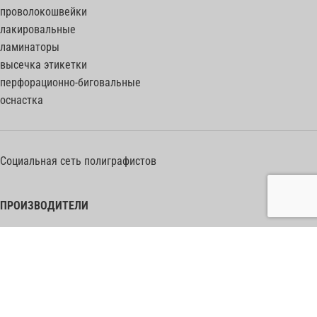
проволокошвейки
лакировальные
ламинаторы
высечка этикетки
перфорационно-биговальные
оснастка
Социальная сеть полиграфистов
ПРОИЗВОДИТЕЛИ
Heidelberg Postpress
Polar (Adolf Mohr)
Bobst
Horizon
Muller Martini