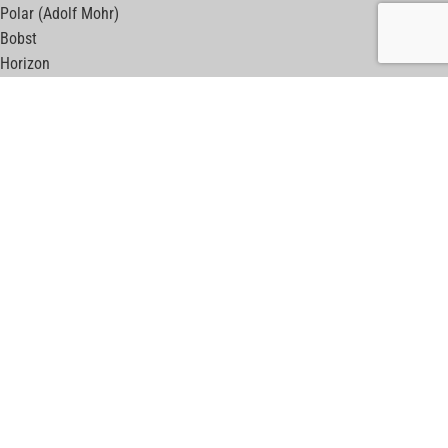
Polar (Adolf Mohr)
Bobst
Horizon
Muller Martini
Kolbus
Wohlenberg
Adast Maxima
Komfi
Meccanotecnica
ПОЛЕЗНЫЕ ССЫЛКИ
print-machines.net
б/у листовые машины
web-machines.net
б/у рулонные машины