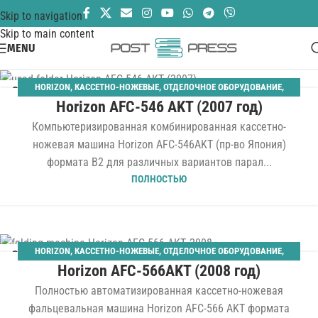
Skip to navigation
Skip to main content
MENU
HORIZON
,
КАССЕТНО-НОЖЕВЫЕ
,
ОТДЕЛОЧНОЕ ОБОРУДОВАНИЕ
,
03
Horizon AFC-546 AKT (2007 год)
ПЛОСКОСТАПЕЛЬНЫЙ САМОНАКЛАД
,
ФАЛЬЦЕВАЛЬНЫЕ
АПР
Компьютеризированная комбинированная кассетно-
ножевая машина Horizon AFC-546AKT (пр-во Япония)
формата B2 для различных вариантов парал...
ПОЛНОСТЬЮ
HORIZON
,
КАССЕТНО-НОЖЕВЫЕ
,
ОТДЕЛОЧНОЕ ОБОРУДОВАНИЕ
,
30
Horizon AFC-566AKT (2008 год)
ПЛОСКОСТАПЕЛЬНЫЙ САМОНАКЛАД
,
ФАЛЬЦЕВАЛЬНЫЕ
ЯНВ
Полностью автоматизированная кассетно-ножевая
фальцевальная машина Horizon AFC-566 AKT формата