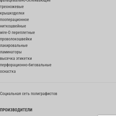
фальцевально-склеивающие
трехножевые
крышкоделки
пооперационное
ниткошвейные
wire-O переплетные
проволокошвейки
лакировальные
ламинаторы
высечка этикетки
перфорационно-биговальные
оснастка
Социальная сеть полиграфистов
ПРОИЗВОДИТЕЛИ