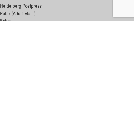
Heidelberg Postpress
Polar (Adolf Mohr)
Bobst
Horizon
Muller Martini
Kolbus
Wohlenberg
Adast Maxima
Komfi
Meccanotecnica
ПОЛЕЗНЫЕ ССЫЛКИ
print-machines.net
б/у листовые машины
web-machines.net
б/у рулонные машины