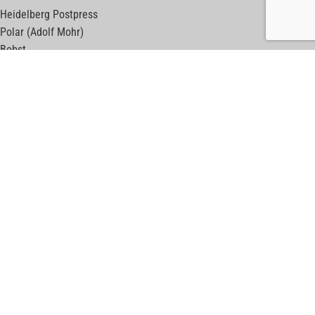
Heidelberg Postpress
Polar (Adolf Mohr)
Bobst
Horizon
Muller Martini
Kolbus
Wohlenberg
Adast Maxima
Komfi
Meccanotecnica
ПОЛЕЗНЫЕ ССЫЛКИ
print-machines.net
б/у листовые машины
web-machines.net
б/у рулонные машины