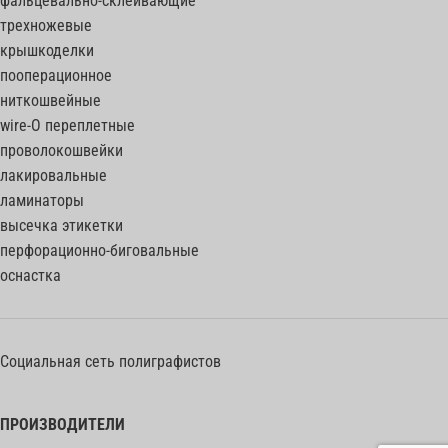
фальцевально-склеивающие
трехножевые
крышкоделки
пооперационное
ниткошвейные
wire-O переплетные
проволокошвейки
лакировальные
ламинаторы
высечка этикетки
перфорационно-биговальные
оснастка
Социальная сеть полиграфистов
ПРОИЗВОДИТЕЛИ