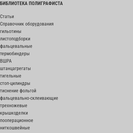
БИБЛИОТЕКА ПОЛИГРАФИСТА
Статьи
Справочник оборудования
гильотины
листоподборки
фальцевальные
термобиндеры
ВШРА
штанцагрегаты
тигельные
стоп-цилиндры
тиснение фольгой
фальцевально-склеивающие
трехножевые
крышкоделки
пооперационное
ниткошвейные