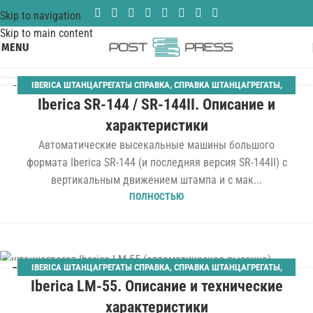
Skip to navigation
Skip to main content
MENU
IBERICA ШТАНЦАГРЕГАТЫ СПРАВКА
,
СПРАВКА ШТАНЦАГРЕГАТЫ
,
25
Iberica SR-144 / SR-144II. Описание и
СПРАВОЧНАЯ
НОЯ
характеристики
Автоматические высекальные машины большого
формата Iberica SR-144 (и последняя версия SR-144II) с
вертикальным движением штампа и с мак...
ПОЛНОСТЬЮ
IBERICA ШТАНЦАГРЕГАТЫ СПРАВКА
,
СПРАВКА ШТАНЦАГРЕГАТЫ
,
26
Iberica LM-55. Описание и технические
СПРАВОЧНАЯ
СЕН
характеристики