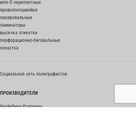
wire-O переплетные
проволокошвейки
лакировальные
ламинаторы
высечка этикетки
перфорационно-биговальные
оснастка
Социальная сеть полиграфистов
ПРОИЗВОДИТЕЛИ
Heidelberg Postpress
Polar (Adolf Mohr)
Bobst
Horizon