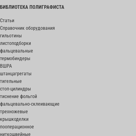
БИБЛИОТЕКА ПОЛИГРАФИСТА
Статьи
Справочник оборудования
гильотины
листоподборки
фальцевальные
термобиндеры
ВШРА
штанцагрегаты
тигельные
стоп-цилиндры
тиснение фольгой
фальцевально-склеивающие
трехножевые
крышкоделки
пооперационное
ниткошвейные