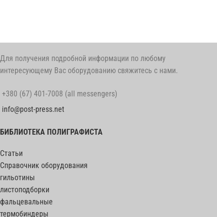
Для получения подробной информации по любому
интересующему Вас оборудованию свяжитесь с нами.
+380 (67) 401-7008 (all messengers)
info@post-press.net
БИБЛИОТЕКА ПОЛИГРАФИСТА
Статьи
Справочник оборудования
гильотины
листоподборки
фальцевальные
термобиндеры