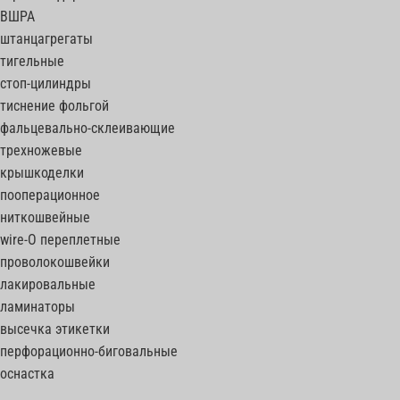
ВШРА
штанцагрегаты
тигельные
стоп-цилиндры
тиснение фольгой
фальцевально-склеивающие
трехножевые
крышкоделки
пооперационное
ниткошвейные
wire-O переплетные
проволокошвейки
лакировальные
ламинаторы
высечка этикетки
перфорационно-биговальные
оснастка