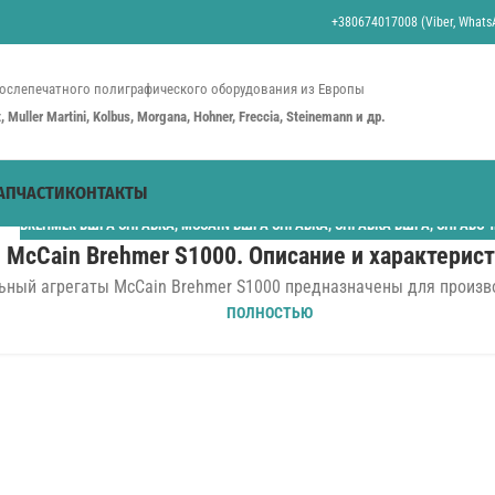
+380674017008 (Viber, WhatsA
ослепечатного полиграфического оборудования из Европы
st, Muller Martini, Kolbus, Morgana, Hohner, Freccia, Steinemann и др.
АПЧАСТИ
КОНТАКТЫ
BREHMER ВШРА СПРАВКА
,
MCCAIN ВШРА СПРАВКА
,
СПРАВКА ВШРА
,
СПРАВОЧ
McCain Brehmer S1000. Описание и характерис
ный агрегаты McCain Brehmer S1000 предназначены для производ
ПОЛНОСТЬЮ