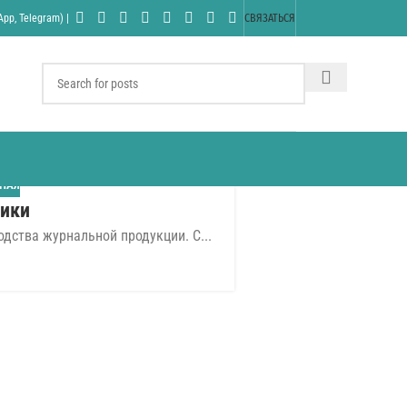
pp, Telegram) |
СВЯЗАТЬСЯ
НАЯ
тики
ства журнальной продукции. С...