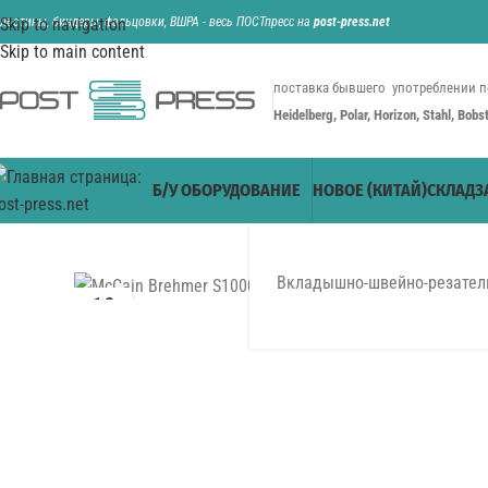
ильотины, биндеры, фальцовки, ВШРА - весь ПОСТпресс на
Skip to navigation
post-press.net
Skip to main content
поставка бывшего употреблении п
Heidelberg, Polar, Horizon, Stahl, Bob
Б/У ОБОРУДОВАНИЕ
НОВОЕ (КИТАЙ)
СКЛАД
З
Вкладышно-швейно-резатель
10
ФЕВ