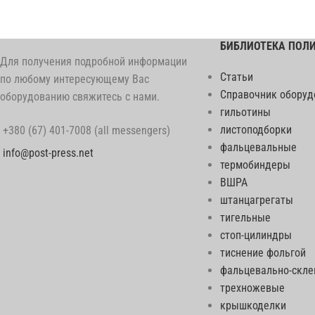
БИБЛИОТЕКА ПОЛ
Для получения подробной информации
Статьи
по любому интересующему Вас
Справочник оборуд
оборудованию свяжитесь с нами.
гильотины
листоподборки
+380 (67) 401-7008 (all messengers)
фальцевальные
info@post-press.net
термобиндеры
ВШРА
штанцагрегаты
тигельные
стоп-цилиндры
тиснение фольгой
фальцевально-скл
трехножевые
крышкоделки