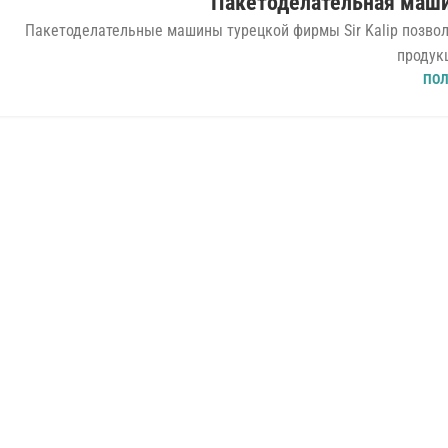
Пакетоделательная машина
Пакетоделательные машины турецкой фирмы Sir Kalip позво
продукц
ПО