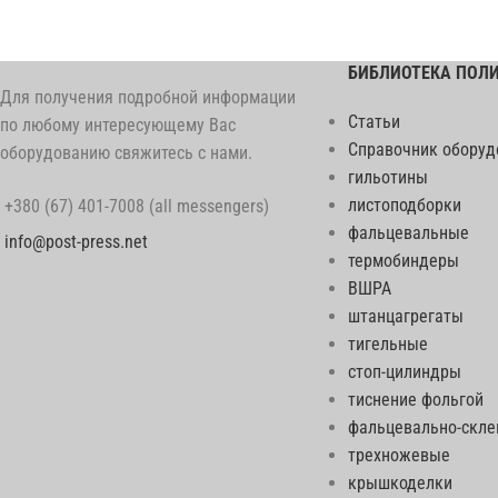
БИБЛИОТЕКА ПОЛ
Для получения подробной информации
Статьи
по любому интересующему Вас
Справочник оборуд
оборудованию свяжитесь с нами.
гильотины
листоподборки
+380 (67) 401-7008 (all messengers)
фальцевальные
info@post-press.net
термобиндеры
ВШРА
штанцагрегаты
тигельные
стоп-цилиндры
тиснение фольгой
фальцевально-скл
трехножевые
крышкоделки