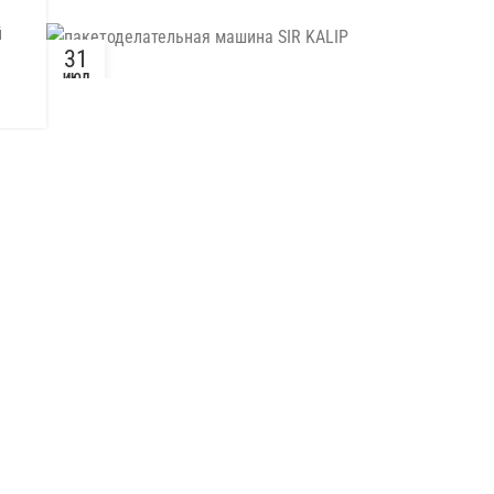
й
31
ИЮЛ