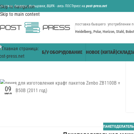
ильотины, биндеры, фальцовки, ВШРА - весь ПОСТпресс на
Skip to navigation
post-press.net
Skip to main content
поставка бывшего употреблении п
Heidelberg, Polar, Horizon, Stahl, Bob
Б/У ОБОРУДОВАНИЕ
НОВОЕ (КИТАЙ)
СКЛАД
З
09
ИЮЛ
ПАКЕТОДЕЛАТЕЛ