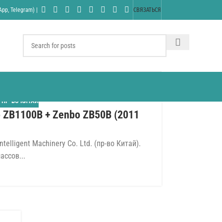
pp, Telegram) |
СВЯЗАТЬСЯ
,
ПР-ВО КИТАЙ
 ZB1100B + Zenbo ZB50B (2011
lligent Machinery Co. Ltd. (пр-во Китай).
ссов...