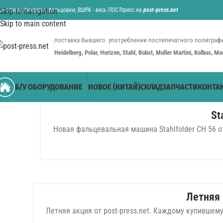
ильотины, биндеры, фальцовки, ВШРА - весь ПОСТпресс на
Skip to navigation
post-press.net
Skip to main content
поставка бывшего употреблении послепечатного полиграфи
Heidelberg, Polar, Horizon, Stahl, Bobst, Muller Martini, Kolbus, M
Б/У ОБОРУДОВАНИЕ
НОВОЕ (КИТАЙ)
СКЛАД
ЗАПЧАСТИ
КОНТА
St
Новая фальцевальная машина Stahlfolder CH 56 от
05
МАР
Летняя 
Летняя акция от post-press.net. Каждому купившем