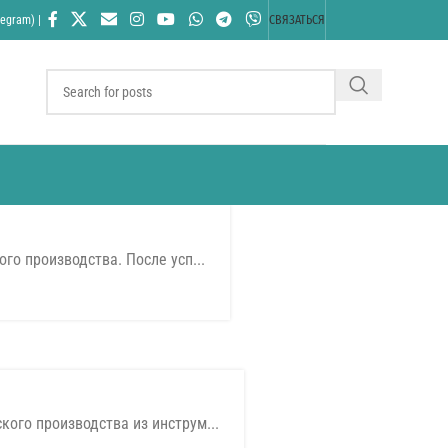
egram) |
СВЯЗАТЬСЯ
го производства. После усп...
ого производства из инструм...
02