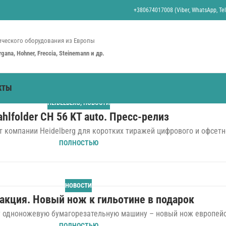
+380674017008 (Viber, WhatsApp, Tel
ческого оборудования из Европы
organa, Hohner, Freccia, Steinemann и др.
КТЫ
HEIDELBERG
,
НОВОСТИ
ahlfolder CH 56 KT auto. Пресс-релиз
 компании Heidelberg для коротких тиражей цифрового и офсетно
ПОЛНОСТЬЮ
НОВОСТИ
акция. Новый нож к гильотине в подарок
у одноножевую бумагорезательную машину – новый нож европейск
ПОЛНОСТЬЮ