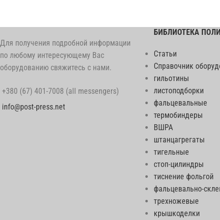
БИБЛИОТЕКА ПОЛ
Для получения подробной информации
Статьи
по любому интересующему Вас
Справочник оборуд
оборудованию свяжитесь с нами.
гильотины
листоподборки
+380 (67) 401-7008 (all messengers)
фальцевальные
info@post-press.net
термобиндеры
ВШРА
штанцагрегаты
тигельные
стоп-цилиндры
тиснение фольгой
фальцевально-скл
трехножевые
крышкоделки