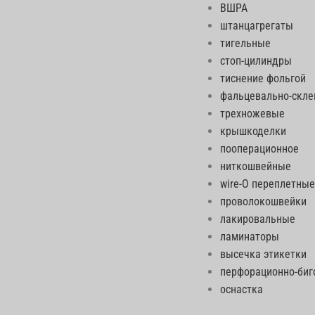
ВШРА
штанцагрегаты
тигельные
стоп-цилиндры
тиснение фольгой
фальцевально-скл
трехножевые
крышкоделки
пооперационное
ниткошвейные
wire-O переплетные
проволокошвейки
лакировальные
ламинаторы
высечка этикетки
перфорационно-би
оснастка