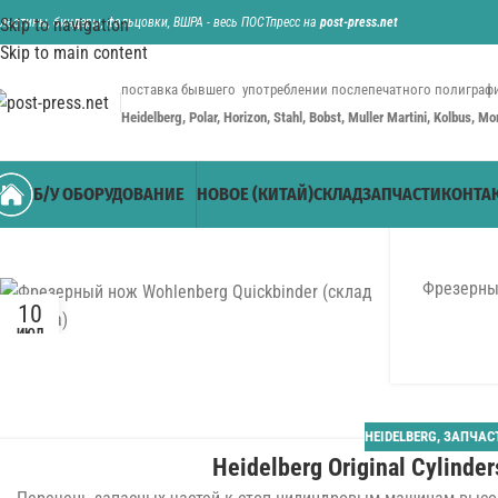
ильотины, биндеры, фальцовки, ВШРА - весь ПОСТпресс на
Skip to navigation
post-press.net
Skip to main content
поставка бывшего употреблении послепечатного полиграфи
Heidelberg, Polar, Horizon, Stahl, Bobst, Muller Martini, Kolbus, M
Б/У ОБОРУДОВАНИЕ
НОВОЕ (КИТАЙ)
СКЛАД
ЗАПЧАСТИ
КОНТА
Фрезерный
10
ИЮЛ
HEIDELBERG
,
ЗАПЧАС
Heidelberg Original Cylind