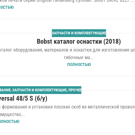
печати серии Original Heidelberg Cylinder. S0001 DRIVE BELT ...
НОСТЬЮ
ЗАПЧАСТИ И КОМПЛЕКТУЮЩИЕ
Bobst каталог оснастки (2018)
талог оборудования, материалов и оснастки для изготовления ш
гибочные ма...
ПОЛНОСТЬЮ
ВАНИЕ
,
ЗАПЧАСТИ И КОМПЛЕКТУЮЩИЕ
,
ПРОЧЕЕ
ersal 48/5 S (б/у)
я формования и установки плоских скоб из металлической провол
мущество...
ОЛНОСТЬЮ