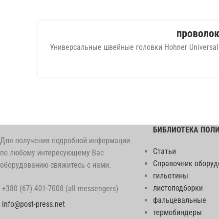
проволок
Универсальные швейные головки Hohner Universal 
09
ФЕВ
БИБЛИОТЕКА ПОЛ
Для получения подробной информации
Статьи
по любому интересующему Вас
Справочник оборуд
оборудованию свяжитесь с нами.
гильотины
листоподборки
+380 (67) 401-7008 (all messengers)
фальцевальные
info@post-press.net
термобиндеры