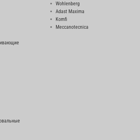
Wohlenberg
Adast Maxima
Komfi
Meccanotecnica
еивающие
говальные