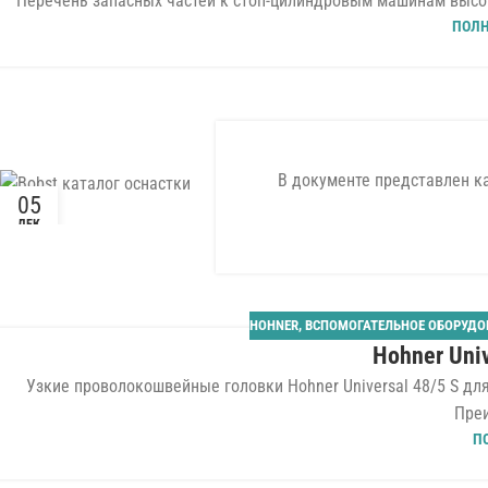
Перечень запасных частей к стоп-цилиндровым машинам высокой 
ПОЛ
В документе представлен ка
05
ДЕК
HOHNER
,
ВСПОМОГАТЕЛЬНОЕ ОБОРУДО
Hohner Univ
Узкие проволокошвейные головки Hohner Universal 48/5 S дл
Преи
П