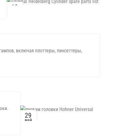
13
ЯНВ
тампов, включая плоттеры, пинсеттеры,
оки.
29
МАЙ