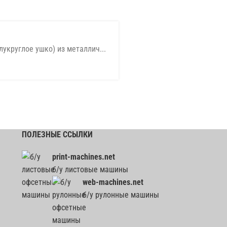
укруглое ушко) из металлич...
ПОЛЕЗНЫЕ ССЫЛКИ
print-machines.net
б/у листовые машины
web-machines.net
б/у рулонные машины