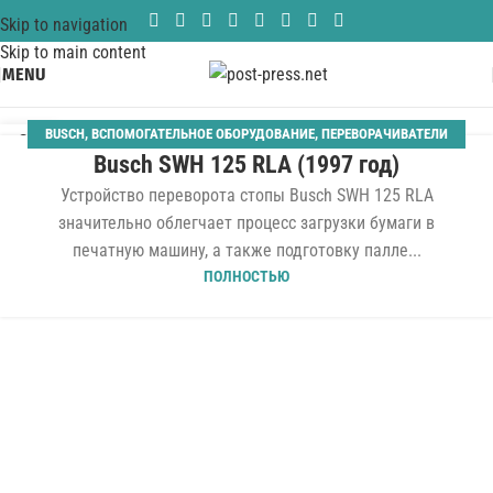
Skip to navigation
Skip to main content
MENU
BUSCH
,
ВСПОМОГАТЕЛЬНОЕ ОБОРУДОВАНИЕ
,
ПЕРЕВОРАЧИВАТЕЛИ
31
Busch SWH 125 RLA (1997 год)
СТОПЫ
,
ПЕРИФЕРИЙНОЕ ОБОРУДОВАНИЕ
,
ПРОЧЕЕ
,
УСТРОЙСТВА
МАР
ПЕРЕВОРОТА СТОПЫ
Устройство переворота стопы Busch SWH 125 RLA
значительно облегчает процесс загрузки бумаги в
печатную машину, а также подготовку палле...
ПОЛНОСТЬЮ