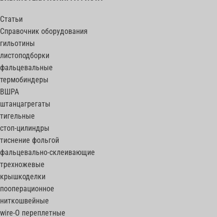
Статьи
Справочник оборудования
гильотины
листоподборки
фальцевальные
термобиндеры
ВШРА
штанцагрегаты
тигельные
стоп-цилиндры
тиснение фольгой
фальцевально-склеивающие
трехножевые
крышкоделки
пооперационное
ниткошвейные
wire-O переплетные