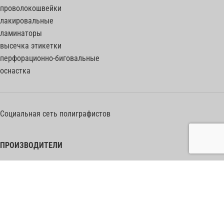
проволокошвейки
лакировальные
ламинаторы
высечка этикетки
перфорационно-биговальные
оснастка
Социальная сеть полиграфистов
ПРОИЗВОДИТЕЛИ
Heidelberg Postpress
Polar (Adolf Mohr)
Bobst
Horizon
Muller Martini