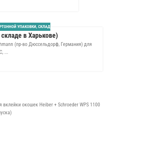
СЕН
РТОННОЙ УПАКОВКИ
,
СКЛАД
 складе в Харькове)
ohmann (пр-во Дюссельдорф, Германия) для
 ...