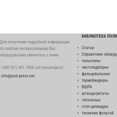
БИБЛИОТЕКА ПОЛ
Для получения подробной информации
Статьи
по любому интересующему Вас
Справочник оборуд
оборудованию свяжитесь с нами.
гильотины
листоподборки
+380 (67) 401-7008 (all messengers)
фальцевальные
info@post-press.net
термобиндеры
ВШРА
штанцагрегаты
тигельные
стоп-цилиндры
тиснение фольгой