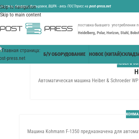
ильотины, биндеры, фальцовки, ВШРА - весь ПОСТпресс на
Skip to navigation
post-press.net
Skip to main content
поставка бывшего употреблении п
Heidelberg, Polar, Horizon, Stahl, Bob
Б/У ОБОРУДОВАНИЕ
НОВОЕ (КИТАЙ)
СКЛАД
З
HEIBER & SC
H
Автоматическая машина Heiber & Schroeder WP 2
18
ЯНВ
KOHMA
Машина Kohmann F-1350 предназначена для автомати