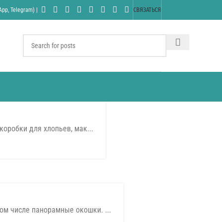
pp, Telegram) |
СВЯЗАТЬСЯ
коробки для хлопьев, мак...
м числе панорамные окошки. ...
01