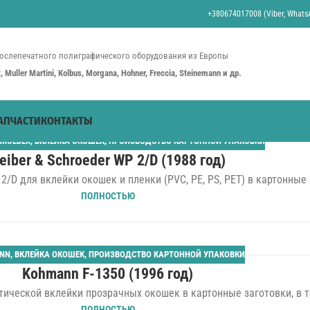
+380674017008 (Viber, WhatsA
ослепечатного полиграфического оборудования из Европы
st, Muller Martini, Kolbus, Morgana, Hohner, Freccia, Steinemann и др.
АПЧАСТИ
КОНТАКТЫ
HROEDER
,
ВКЛЕЙКА ОКОШЕК
,
ПРОИЗВОДСТВО КАРТОННОЙ УПАКОВКИ
eiber & Schroeder WP 2/D (1988 год)
/D для вклейки окошек и пленки (PVC, PE, PS, PET) в картонные 
ПОЛНОСТЬЮ
NN
,
ВКЛЕЙКА ОКОШЕК
,
ПРОИЗВОДСТВО КАРТОННОЙ УПАКОВКИ
Kohmann F-1350 (1996 год)
ческой вклейки прозрачных окошек в картонные заготовки, в то
ПОЛНОСТЬЮ