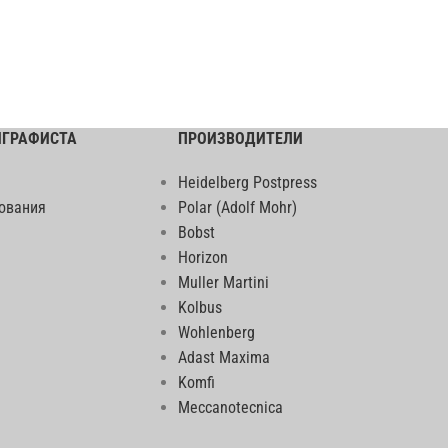
ИГРАФИСТА
ПРОИЗВОДИТЕЛИ
Heidelberg Postpress
ования
Polar (Adolf Mohr)
Bobst
Horizon
Muller Martini
Kolbus
Wohlenberg
Adast Maxima
Komfi
Meccanotecnica