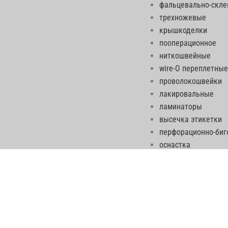
фальцевально-скл
трехножевые
крышкоделки
пооперационное
ниткошвейные
wire-O переплетные
проволокошвейки
лакировальные
ламинаторы
высечка этикетки
перфорационно-би
оснастка
Социальная сеть п
гильотины, биндеры, фальцовки, ВШРА - весь ПОСТпресс на post-press.net