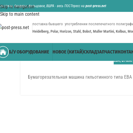
ильотины, биндеры, фальцовки, ВШРА - весь ПОСТпресс на
Skip to navigation
post-press.net
Skip to main content
поставка бывшего употреблении послепечатного полиграфи
Heidelberg, Polar, Horizon, Stahl, Bobst, Muller Martini, Kolbus, M
Б/У ОБОРУДОВАНИЕ
НОВОЕ (КИТАЙ)
СКЛАД
ЗАПЧАСТИ
КОНТА
EBA
,
БУМАГ
Бумагорезательная машина гильотинного типа EBA 
20
НОЯ