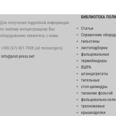
БИБЛИОТЕКА ПОЛ
Для получения подробной информации
Статьи
по любому интересующему Вас
Справочник оборуд
оборудованию свяжитесь с нами.
гильотины
листоподборки
+380 (67) 401-7008 (all messengers)
фальцевальные
info@post-press.net
термобиндеры
ВШРА
штанцагрегаты
тигельные
стоп-цилиндры
тиснение фольгой
фальцевально-скл
трехножевые
крышкоделки