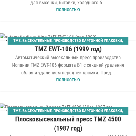
для высечки, биговки, холодного б...
ПОЛНОСТЬЮ
TMZ
,
ВЫСЕКАТЕЛЬНЫЕ
,
ПРОИЗВОДСТВО КАРТОННОЙ УПАКОВКИ
,
24
TMZ EWT-106 (1999 год)
ШТАНЦАГРЕГАТЫ
МАР
Автоматический высекальный пресс производства
Испании TMZ EWT-106 формата B1 с секцией удаления
облоя и удалением передней кромки. Пред...
ПОЛНОСТЬЮ
TMZ
,
ВЫСЕКАТЕЛЬНЫЕ
,
ПРОИЗВОДСТВО КАРТОННОЙ УПАКОВКИ
,
08
Плосковысекальный пресс TMZ 4500
ШТАНЦАГРЕГАТЫ
ОКТ
(1987 год)