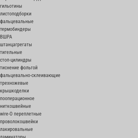
гильотины
листоподборки
фальцевальные
термобиндеры
ВШРА
штанцагрегаты
тигельные
стоп-цилиндры
тиснение фольгой
фальцевально-склеивающие
трехножевые
крышкоделки
пооперационное
ниткошвейные
wire-O переплетные
проволокошвейки
лакировальные
ламинаторы