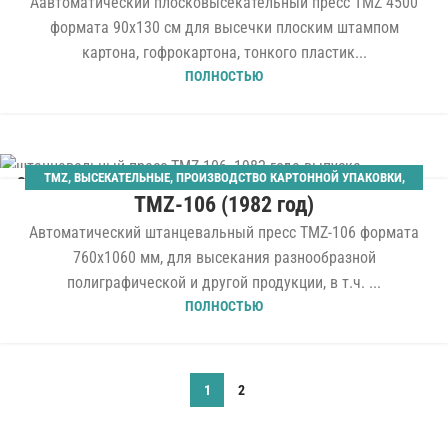
Аавтоматический плосковысекательный пресс TMZ 4500
формата 90x130 см для высечки плоским штампом
картона, гофрокартона, тонкого пластик...
ПОЛНОСТЬЮ
TMZ
,
ВЫСЕКАТЕЛЬНЫЕ
,
ПРОИЗВОДСТВО КАРТОННОЙ УПАКОВКИ
,
08
TMZ-106 (1982 год)
ШТАНЦАГРЕГАТЫ
МАЙ
Автоматический штанцевальный пресс TMZ-106 формата
760x1060 мм, для высекания разнообразной
полиграфической и другой продукции, в т.ч. ...
ПОЛНОСТЬЮ
1
2