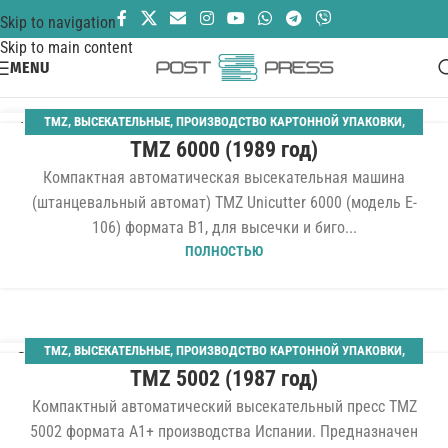
Skip to navigation
Skip to main content
MENU
TMZ
,
ВЫСЕКАТЕЛЬНЫЕ
,
ПРОИЗВОДСТВО КАРТОННОЙ УПАКОВКИ
,
13
TMZ 6000 (1989 год)
ШТАНЦАГРЕГАТЫ
ЯНВ
Компактная автоматическая высекательная машина
(штанцевальный автомат) TMZ Unicutter 6000 (модель E-
106) формата B1, для высечки и биго...
ПОЛНОСТЬЮ
TMZ
,
ВЫСЕКАТЕЛЬНЫЕ
,
ПРОИЗВОДСТВО КАРТОННОЙ УПАКОВКИ
,
28
TMZ 5002 (1987 год)
ШТАНЦАГРЕГАТЫ
АПР
Компактный автоматический высекательный пресс TMZ
5002 формата A1+ производства Испании. Предназначен