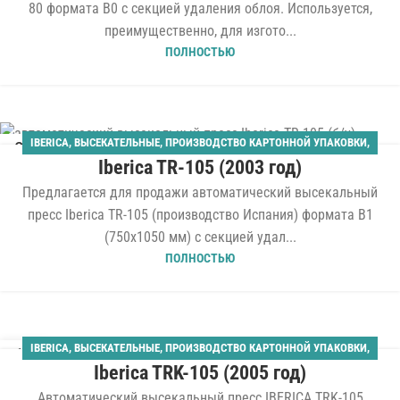
80 формата B0 с секцией удаления облоя. Используется,
преимущественно, для изгото...
ПОЛНОСТЬЮ
IBERICA
,
ВЫСЕКАТЕЛЬНЫЕ
,
ПРОИЗВОДСТВО КАРТОННОЙ УПАКОВКИ
,
26
Iberica TR-105 (2003 год)
ШТАНЦАГРЕГАТЫ
ФЕВ
Предлагается для продажи автоматический высекальный
пресс Iberica TR-105 (производство Испания) формата B1
(750x1050 мм) с секцией удал...
ПОЛНОСТЬЮ
IBERICA
,
ВЫСЕКАТЕЛЬНЫЕ
,
ПРОИЗВОДСТВО КАРТОННОЙ УПАКОВКИ
,
16
Iberica TRK-105 (2005 год)
ШТАНЦАГРЕГАТЫ
ДЕК
Автоматический высекальный пресс IBERICA TRK-105