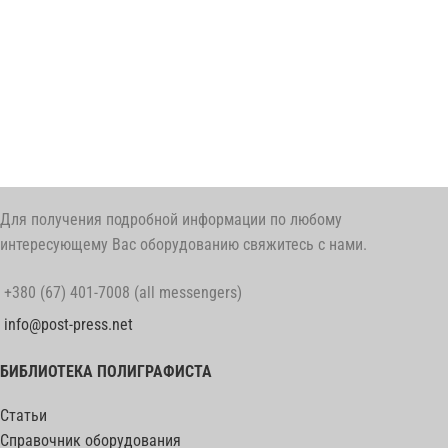
Для получения подробной информации по любому
интересующему Вас оборудованию свяжитесь с нами.
+380 (67) 401-7008 (all messengers)
info@post-press.net
БИБЛИОТЕКА ПОЛИГРАФИСТА
Статьи
Справочник оборудования