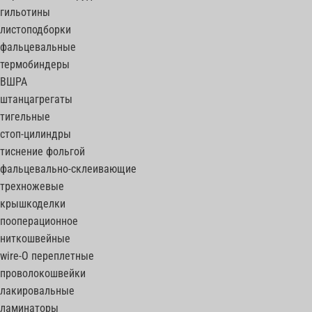
гильотины
листоподборки
фальцевальные
термобиндеры
ВШРА
штанцагрегаты
тигельные
стоп-цилиндры
тиснение фольгой
фальцевально-склеивающие
трехножевые
крышкоделки
пооперационное
ниткошвейные
wire-O переплетные
проволокошвейки
лакировальные
ламинаторы