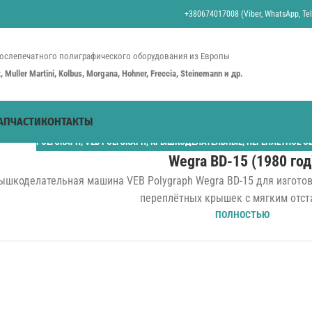
+380674017008 (Viber, WhatsApp, Tel
ослепечатного полиграфического оборудования из Европы
st, Muller Martini, Kolbus, Morgana, Hohner, Freccia, Steinemann и др.
АПЧАСТИ
КОНТАКТЫ
POLYGRAPH
,
VEB POLYGRAPH
,
КРЫШКОДЕЛАТЕЛЬНЫЕ
,
ПЕРЕПЛЁТНОЕ О
Wegra BD-15 (1980 год
ышкоделательная машина VEB Polygraph Wegra BD-15 для изгото
переплётных крышек с мягким отста
ПОЛНОСТЬЮ