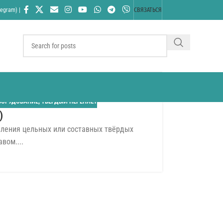
egram) |
СВЯЗАТЬСЯ
БОРУДОВАНИЕ
,
ТВЁРДЫЙ ПЕРЕПЛЁТ
)
вления цельных или составных твёрдых
вом....