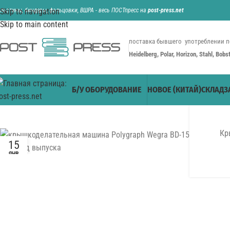
ильотины, биндеры, фальцовки, ВШРА - весь ПОСТпресс на
Skip to navigation
post-press.net
Skip to main content
поставка бывшего употреблении п
Heidelberg, Polar, Horizon, Stahl, Bob
Б/У ОБОРУДОВАНИЕ
НОВОЕ (КИТАЙ)
СКЛАД
З
Кр
15
ЯНВ