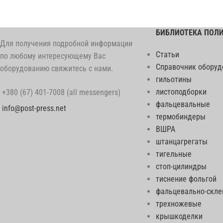
БИБЛИОТЕКА ПОЛ
Для получения подробной информации
Статьи
по любому интересующему Вас
Справочник оборуд
оборудованию свяжитесь с нами.
гильотины
листоподборки
+380 (67) 401-7008 (all messengers)
фальцевальные
info@post-press.net
термобиндеры
ВШРА
штанцагрегаты
тигельные
стоп-цилиндры
тиснение фольгой
фальцевально-скл
трехножевые
крышкоделки