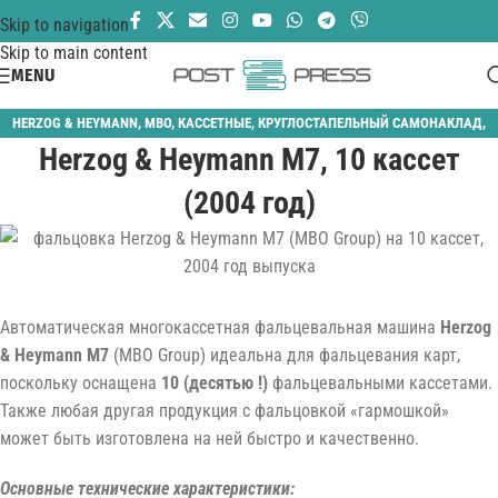
Skip to navigation
Skip to main content
MENU
HERZOG & HEYMANN
,
MBO
,
КАССЕТНЫЕ
,
КРУГЛОСТАПЕЛЬНЫЙ САМОНАКЛАД
,
Herzog & Heymann M7, 10 кассет
ОТДЕЛОЧНОЕ ОБОРУДОВАНИЕ
,
ФАЛЬЦЕВАЛЬНЫЕ
(2004 год)
Автоматическая многокассетная фальцевальная машина
Herzog
& Heymann M7
(MBO Group) идеальна для фальцевания карт,
поскольку оснащена
10 (десятью !)
фальцевальными кассетами.
Также любая другая продукция с фальцовкой «гармошкой»
может быть изготовлена на ней быстро и качественно.
Основные технические характеристики: