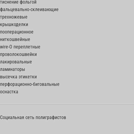
тиснение фольгой
фальцевально-склеивающие
трехножевые
крышкоделки
пооперационное
ниткошвейные
wire-O переплетные
проволокошвейки
лакировальные
ламинаторы
высечка этикетки
перфорационно-биговальные
оснастка
Социальная сеть полиграфистов