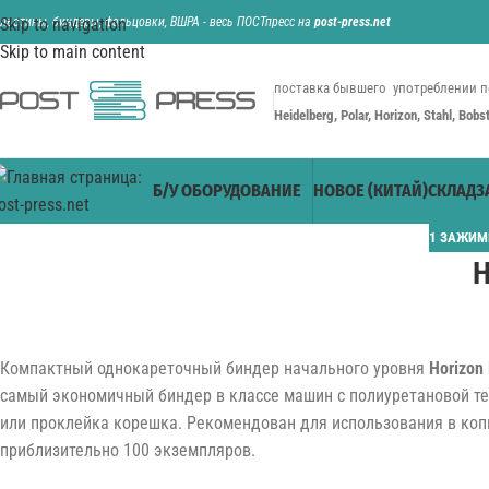
ильотины, биндеры, фальцовки, ВШРА - весь ПОСТпресс на
Skip to navigation
post-press.net
Skip to main content
поставка бывшего употреблении п
Heidelberg, Polar, Horizon, Stahl, Bob
Б/У ОБОРУДОВАНИЕ
НОВОЕ (КИТАЙ)
СКЛАД
З
1 ЗАЖИМ
H
Компактный однокареточный биндер начального уровня
Horizon
самый экономичный биндер в классе машин с полиуретановой те
или проклейка корешка. Рекомендован для использования в копи
приблизительно 100 экземпляров.