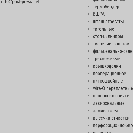
info@post-press.net
термобиндеры
ВШРА
штанцагрегаты
тигельные
стоп-цилиндры
тиснение фольгой
фальцевально-скл
трехножевые
крышкоделки
пооперационное
ниткошвейные
wire-O переплетные
проволокошвейки
лакировальные
ламинаторы
высечка этикетки
перфорационно-би
оснастка