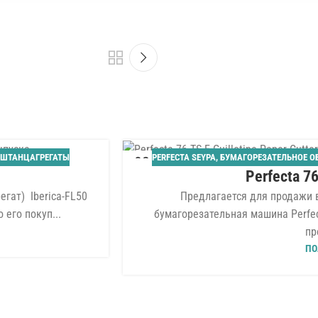
ШТАНЦАГРЕГАТЫ
PERFECTA SEYPA
,
БУМАГОРЕЗАТЕЛЬНОЕ О
02
Perfecta 76
АВГ
гат) Iberica-FL50
Предлагается для продажи
 его покуп...
бумагорезательная машина Perfect
пр
ПО