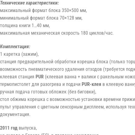
Технические характеристики:
максимальный формат блока 350×500 мм,
минимальный формат блока 70×128 мм,
толщина книги 1…40 мм,
максимальная механическая скорость 180 циклов/час.
Комплектация:
1 каретка (зажим),
станция предварительной обработки корешка блока (только торш
возможность пневматического удаления отходов (требуется под
клеевая станция
PUR
(клеевая ванна + валики с ракельным ножо
термопистолет для разогрева и подачи
PUR-клея
в клеевую ванну
ручная подача готовых обложек (без биговки),
стол обжима корешка с возможностью установки времени прижи
пульт управления с цветным сенсорным дисплеем, используя те
документация.
2011 год
выпуска,