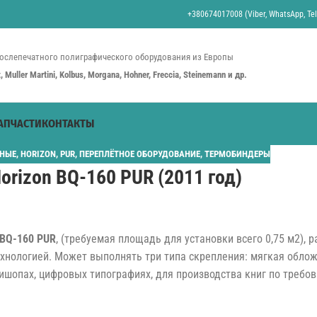
+380674017008 (Viber, WhatsApp, Tel
ослепечатного полиграфического оборудования из Европы
st, Muller Martini, Kolbus, Morgana, Hohner, Freccia, Steinemann и др.
АПЧАСТИ
КОНТАКТЫ
НЫЕ
,
HORIZON
,
PUR
,
ПЕРЕПЛЁТНОЕ ОБОРУДОВАНИЕ
,
ТЕРМОБИНДЕРЫ
orizon BQ-160 PUR (2011 год)
 BQ-160 PUR
, (требуемая площадь для установки всего 0,75 м2),
хнологией. Может выполнять три типа скрепления: мягкая облож
шопах, цифровых типографиях, для производства книг по требова