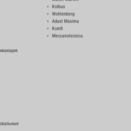
Kolbus
Wohlenberg
Adast Maxima
Komfi
Meccanotecnica
еивающие
говальные