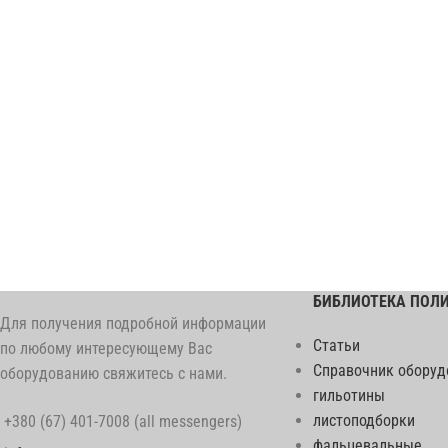
БИБЛИОТЕКА ПОЛ
Для получения подробной информации
Статьи
по любому интересующему Вас
Справочник оборуд
оборудованию свяжитесь с нами.
гильотины
листоподборки
+380 (67) 401-7008 (all messengers)
фальцевальные