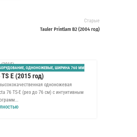
Старые
Tauler Printlam B2 (2004 год)
БОРУДОВАНИЕ
,
ОДНОНОЖЕВЫЕ
,
ШИРИНА 760 ММ
31
 TS E (2015 год)
ИЮЛ
 высококачественная одноножевая
a 76 TS-E (рез до 76 см) с интуитивным
ограмм...
ЛНОСТЬЮ