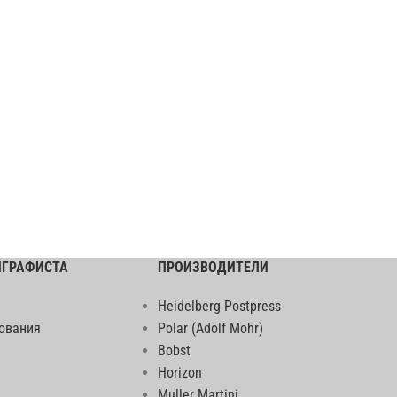
ИГРАФИСТА
ПРОИЗВОДИТЕЛИ
Heidelberg Postpress
ования
Polar (Adolf Mohr)
Bobst
Horizon
Muller Martini