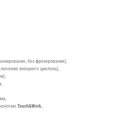
онирование, без фрезерования),
ключение внешнего циклона),
м),
,
ма,
хнологию
Touch&Work
,