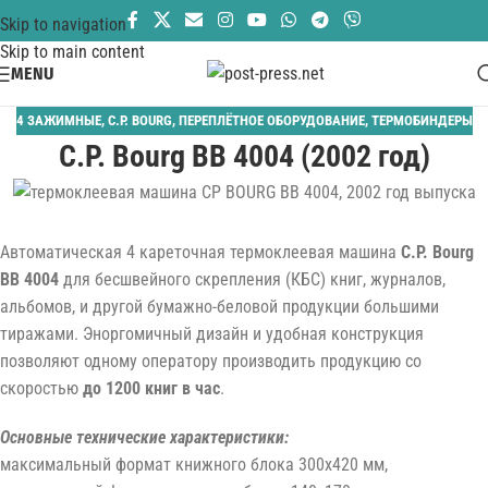
Skip to navigation
Skip to main content
MENU
4 ЗАЖИМНЫЕ
,
C.P. BOURG
,
ПЕРЕПЛЁТНОЕ ОБОРУДОВАНИЕ
,
ТЕРМОБИНДЕРЫ
C.P. Bourg BB 4004 (2002 год)
Автоматическая 4 кареточная термоклеевая машина
C.P. Bourg
BB 4004
для бесшвейного скрепления (КБС) книг, журналов,
альбомов, и другой бумажно-беловой продукции большими
тиражами. Эноргомичный дизайн и удобная конструкция
позволяют одному оператору производить продукцию со
скоростью
до 1200 книг в час
.
Основные технические характеристики:
максимальный формат книжного блока 300х420 мм,