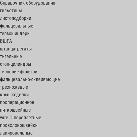
Справочник оборудования
гильотины
листоподборки
фальцевальные
термобиндеры
ВШРА
штанцагрегаты
тигельные
стоп-цилиндры
тиснение фольгой
фальцевально-склеивающие
трехножевые
крышкоделки
пооперационное
ниткошвейные
wire-O переплетные
проволокошвейки
лакировальные