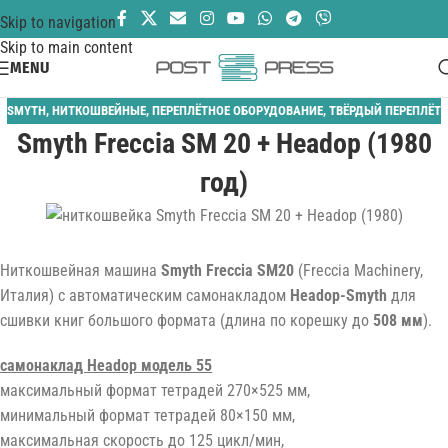
Skip to navigation
Skip to main content
MENU
SMYTH
,
НИТКОШВЕЙНЫЕ
,
ПЕРЕПЛЁТНОЕ ОБОРУДОВАНИЕ
,
ТВЁРДЫЙ ПЕРЕПЛЁТ
Smyth Freccia SM 20 + Headop (1980
год)
Ниткошвейная машина
Smyth Freccia SM20
(Freccia Machinery,
Италия) с автоматическим самонакладом
Headop-Smyth
для
сшивки книг большого формата (длина по корешку до
508 мм
).
самонаклад Headop модель 55
максимальный формат тетрадей 270×525 мм,
минимальный формат тетрадей 80×150 мм,
максимальная скорость до 125 цикл/мин,