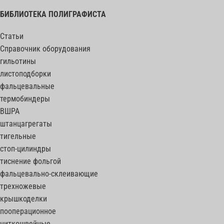
БИБЛИОТЕКА ПОЛИГРАФИСТА
Статьи
Справочник оборудования
гильотины
листоподборки
фальцевальные
термобиндеры
ВШРА
штанцагрегаты
тигельные
стоп-цилиндры
тиснение фольгой
фальцевально-склеивающие
трехножевые
крышкоделки
пооперационное
ниткошвейные