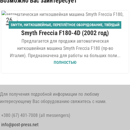
Возможно Вас заинтересует
26
SMYTH
,
НИТКОШВЕЙНЫЕ
,
ПЕРЕПЛЁТНОЕ ОБОРУДОВАНИЕ
,
ТВЁРДЫЙ
ИЮН
Smyth Freccia F180-4D (2002 год)
ПЕРЕПЛЁТ
Предлагается для продажи автоматическая
ниткошвейная машина Smyth Freccia F180 (пр-во
Италия). Предназначена для работы на больших поли...
ПОЛНОСТЬЮ
Для получения подробной информации по любому
интересующему Вас оборудованию свяжитесь с нами.
+380 (67) 401-7008 (all messengers)
info@post-press.net