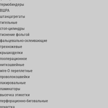
термобиндеры
ВШРА
штанцагрегаты
тигельные
стоп-цилиндры
тиснение фольгой
фальцевально-склеивающие
трехножевые
крышкоделки
пооперационное
ниткошвейные
wire-O переплетные
проволокошвейки
лакировальные
ламинаторы
высечка этикетки
перфорационно-биговальные
оснастка