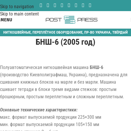
Skip to navigation
Skip to main content
MENU
НИТКОШВЕЙНЫЕ
,
ПЕРЕПЛЁТНОЕ ОБОРУДОВАНИЕ
,
ПР-ВО УКРАИНА
,
ТВЁРДЫЙ
БНШ-6 (2005 год)
ПЕРЕПЛЁТ
Полуавтоматическая ниткошвейная машина
БНШ-6
(производство Киевполиграфмаш, Украина), предназначена для
сшивания книжных блоков на марле и без марли. Машина
сшивает тетради в блоки тремя видами стежков: простым
брошюрным, простым переплетным и сложным переплетным.
Основные технические характеристики:
макс. формат выпускаемой продукции 225×300 мм
мин. формат выпускаемой продукции 105×150 мм