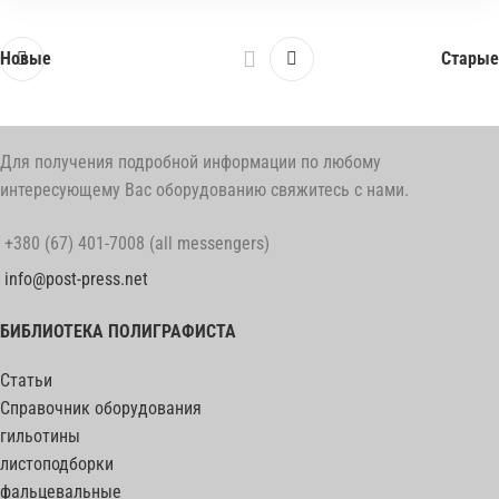
Новые
Старые
Для получения подробной информации по любому
интересующему Вас оборудованию свяжитесь с нами.
+380 (67) 401-7008 (all messengers)
info@post-press.net
БИБЛИОТЕКА ПОЛИГРАФИСТА
Статьи
Справочник оборудования
гильотины
листоподборки
фальцевальные