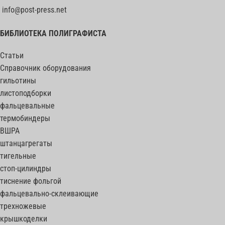
info@post-press.net
БИБЛИОТЕКА ПОЛИГРАФИСТА
Статьи
Справочник оборудования
гильотины
листоподборки
фальцевальные
термобиндеры
ВШРА
штанцагрегаты
тигельные
стоп-цилиндры
тиснение фольгой
фальцевально-склеивающие
трехножевые
крышкоделки