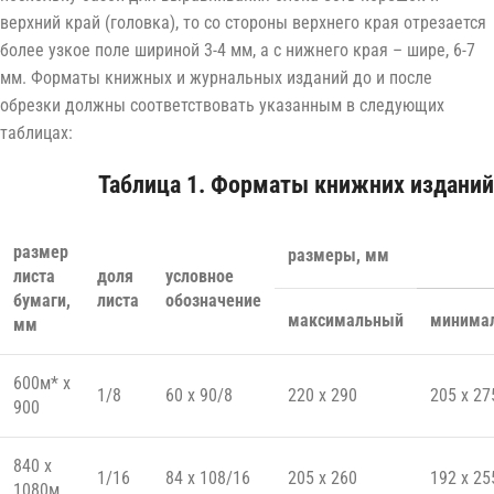
верхний край (головка), то со стороны верхнего края отрезается
более узкое поле шириной 3-4 мм, а с нижнего края – шире, 6-7
мм. Форматы книжных и журнальных изданий до и после
обрезки должны соответствовать указанным в следующих
таблицах:
Таблица 1. Форматы книжних изданий
размер
размеры, мм
листа
доля
условное
бумаги,
листа
обозначение
максимальный
минима
мм
600м* x
1/8
60 x 90/8
220 x 290
205 x 27
900
840 x
1/16
84 x 108/16
205 x 260
192 x 25
1080м