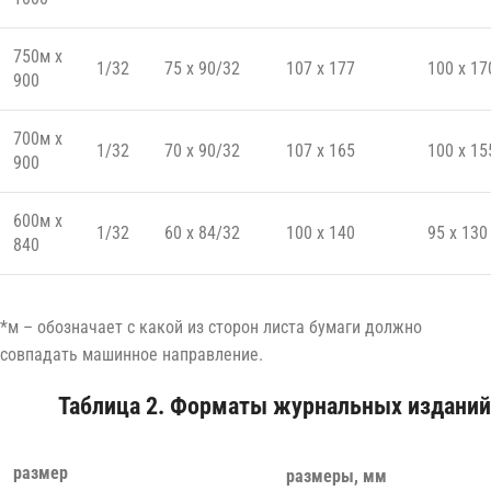
750м x
1/32
75 x 90/32
107 x 177
100 x 17
900
700м x
1/32
70 x 90/32
107 x 165
100 x 15
900
600м x
1/32
60 x 84/32
100 x 140
95 x 130
840
*м – обозначает с какой из сторон листа бумаги должно
совпадать машинное направление.
Таблица 2. Форматы журнальных изданий
размер
размеры, мм