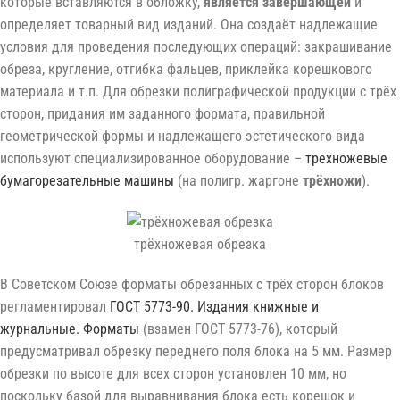
которые вставляются в обложку,
является завершающей
и
определяет товарный вид изданий. Она создаёт надлежащие
условия для проведения последующих операций: закрашивание
обреза, кругление, отгибка фальцев, приклейка корешкового
материала и т.п. Для обрезки полиграфической продукции с трёх
сторон, придания им заданного формата, правильной
геометрической формы и надлежащего эстетического вида
используют специализированное оборудование –
трехножевые
бумагорезательные машины
(на полигр. жаргоне
трёхножи
).
трёхножевая обрезка
В Советском Союзе форматы обрезанных с трёх сторон блоков
регламентировал
ГОСТ 5773-90. Издания книжные и
журнальные. Форматы
(взамен ГОСТ 5773-76), который
предусматривал обрезку переднего поля блока на 5 мм. Размер
обрезки по высоте для всех сторон установлен 10 мм, но
поскольку базой для выравнивания блока есть корешок и