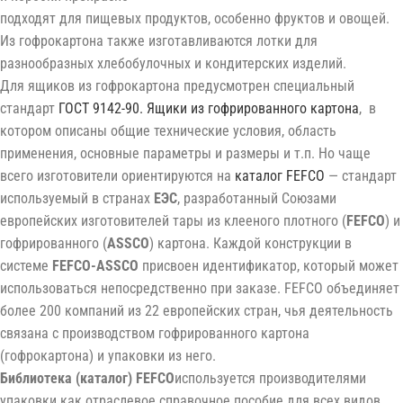
подходят для пищевых продуктов, особенно фруктов и овощей.
Из гофрокартона также изготавливаются лотки для
разнообразных хлебобулочных и кондитерских изделий.
Для ящиков из гофрокартона предусмотрен специальный
стандарт
ГОСТ 9142-90. Ящики из гофрированного картона
, в
котором описаны общие технические условия, область
применения, основные параметры и размеры и т.п. Но чаще
всего изготовители ориентируются на
каталог FEFCO
— стандарт
используемый в странах
ЕЭС
, разработанный Союзами
европейских изготовителей тары из клееного плотного (
FEFCO
) и
гофрированного (
ASSCO
) картона. Каждой конструкции в
системе
FEFCO-ASSCO
присвоен идентификатор, который может
использоваться непосредственно при заказе. FEFCO объединяет
более 200 компаний из 22 европейских стран, чья деятельность
связана с производством гофрированного картона
(гофрокартона) и упаковки из него.
Библиотека (каталог) FEFCO
используется производителями
упаковки как отраслевое справочное пособие для всех видов