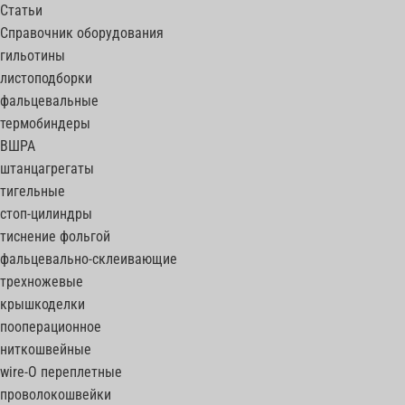
Статьи
Справочник оборудования
гильотины
листоподборки
фальцевальные
термобиндеры
ВШРА
штанцагрегаты
тигельные
стоп-цилиндры
тиснение фольгой
фальцевально-склеивающие
трехножевые
крышкоделки
пооперационное
ниткошвейные
wire-O переплетные
проволокошвейки