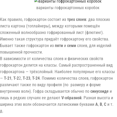
варианты гофрокартонных коробок
Как правило, гофрокартон состоит из
трех слоев
: два плоских
листа картона (топлайнеры), между которыми помещён
сложенный волнообразно гофрированный лист (флютинг).
Именно такая структура придаёт гофрокартону его свойства.
Бывает также гофрокартон из
пяти
и
семи
слоев, для изделий
повышенной прочности.
В зависимости от количества слоев и физических свойств
гофрокартон делится на классы. Самый распространенный вид
гофрокартона — трёхслойный. Наиболее популярные его классы
—
Т-21
,
Т-2
2,
Т-23
,
Т-24
. Помимо количества слоев, гофрокартон
различают также по виду профиля (по размеру и форме
внутренних волн). Гофра складывается обычно по
синусоиде
и
лишь в редких случаях ее делают
V-образной
. Разная высота и
ширина этих волн обозначается латинскими буквами
A
,
B
,
C
и т.
д.