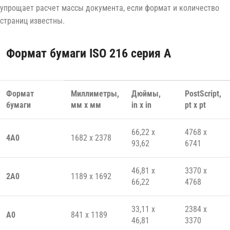
упрощает расчет массы документа, если формат и количество
страниц известны.
Формат бумаги ISO 216 серия A
Формат
Миллиметры,
Дюймы,
PostScript,
бумаги
мм x мм
in x in
pt x pt
66,22 x
4768 x
4А0
1682 x 2378
93,62
6741
46,81 x
3370 x
2А0
1189 x 1692
66,22
4768
33,11 x
2384 x
А0
841 x 1189
46,81
3370