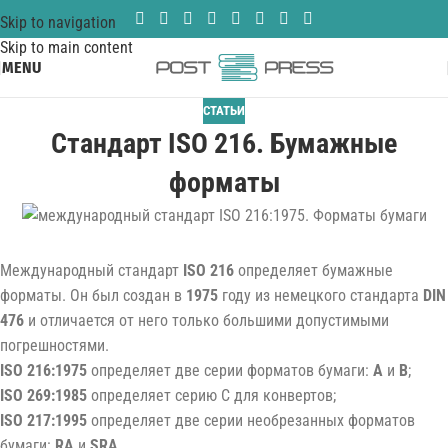
Skip to navigation
Skip to main content
MENU
СТАТЬИ
Стандарт ISO 216. Бумажные
форматы
Международный стандарт
ISO 216
определяет бумажные
форматы. Он был создан в
1975
году из немецкого стандарта
DIN
476
и отличается от него только большими допустимыми
погрешностями.
ISO 216:1975
определяет две серии форматов бумаги:
A
и
B
;
ISO 269:1985
определяет серию C для конвертов;
ISO 217:1995
определяет две серии необрезанных форматов
бумаги:
RA
и
SRA
.