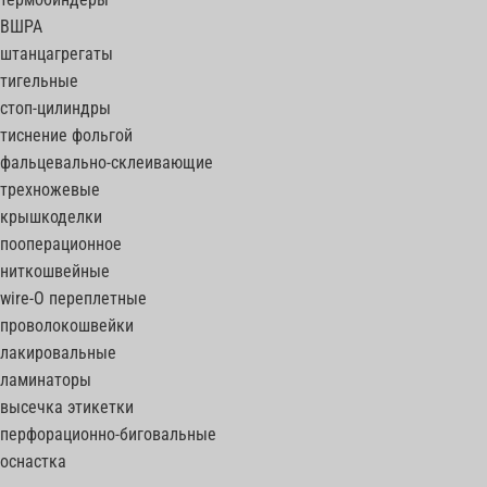
ВШРА
штанцагрегаты
тигельные
стоп-цилиндры
тиснение фольгой
фальцевально-склеивающие
трехножевые
крышкоделки
пооперационное
ниткошвейные
wire-O переплетные
проволокошвейки
лакировальные
ламинаторы
высечка этикетки
перфорационно-биговальные
оснастка