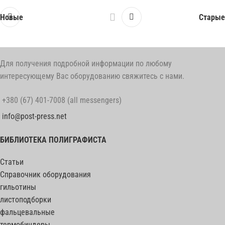
Новые
Старые
Для получения подробной информации по любому
интересующему Вас оборудованию свяжитесь с нами.
+380 (67) 401-7008 (all messengers)
info@post-press.net
БИБЛИОТЕКА ПОЛИГРАФИСТА
Статьи
Справочник оборудования
гильотины
листоподборки
фальцевальные
термобиндеры