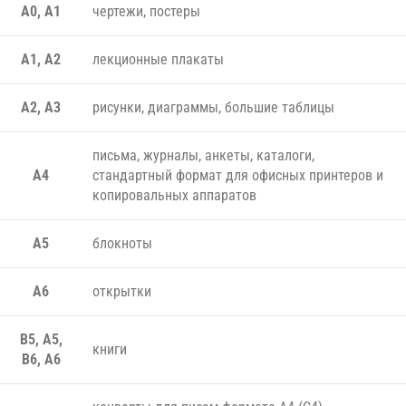
A0, A1
чертежи, постеры
A1, A2
лекционные плакаты
A2, A3
рисунки, диаграммы, большие таблицы
письма, журналы, анкеты, каталоги,
A4
стандартный формат для офисных принтеров и
копировальных аппаратов
A5
блокноты
A6
открытки
B5, A5,
книги
B6, A6