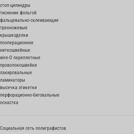
стоп-цилиндры
тиснение фольгой
фальцевально-склеивающие
трехножевые
крышкоделки
пооперационное
ниткошвейные
wire-O переплетные
проволокошвейки
лакировальные
ламинаторы
высечка этикетки
перфорационно-биговальные
оснастка
Социальная сеть полиграфистов