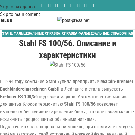
Skip to navigation
Skip to main content
MENU
STAHL ФАЛЬЦЕВАЛЬНЫЕ СПРАВКА
,
СПРАВКА ФАЛЬЦЕВАЛЬНЫЕ
,
СПРАВОЧНАЯ
Stahl FS 100/56. Описание и
характеристики
В 1994 году компания
Stahl
купила предприятие
McCain-Brehmer
Buchbindereimaschinen GmbH
в Лейпциге и стала выпускать
Brehmer FS 100/56
под своей маркой. Aвтоматическая машина
для шитья блоков термонитью
Stahl FS 100/56
позволяет
выполнять бесшвейное скрепление блока, что даёт возможность
исключить процесс шитья обычными нитками.
Подключается к фальцевальной машине, при этом имеет модуль
приёма заготовок, свой встроенный ножевой фальцевальный