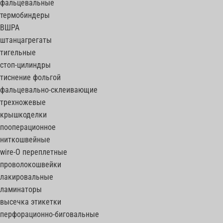
фальцевальные
термобиндеры
ВШРА
штанцагрегаты
тигельные
стоп-цилиндры
тиснение фольгой
фальцевально-склеивающие
трехножевые
крышкоделки
пооперационное
ниткошвейные
wire-O переплетные
проволокошвейки
лакировальные
ламинаторы
высечка этикетки
перфорационно-биговальные