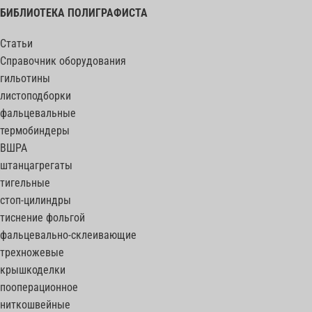
БИБЛИОТЕКА ПОЛИГРАФИСТА
Статьи
Справочник оборудования
гильотины
листоподборки
фальцевальные
термобиндеры
ВШРА
штанцагрегаты
тигельные
стоп-цилиндры
тиснение фольгой
фальцевально-склеивающие
трехножевые
крышкоделки
пооперационное
ниткошвейные