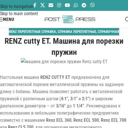
Skip to navigation
Skip to main content
MENU
RENZ ПЕРЕПЛЕТНЫЕ СПРАВКА
,
СПРАВКА ПЕРЕПЛЕТНЫЕ
,
СПРАВОЧНАЯ
RENZ cutty ET. Машина для порезки
пружин
Настольная машина
RENZ CUTTY ET
предназначена для
автоматической порезки металлической пружины на заданную
длину с бобины. Машина позволяет работать с металлической
пружиной с различным шагом (
4:1″, 3:1″
и
2:1″
) и широким
диапазоном диаметров – от
3/16″
до
1 1/4”
. Рекомендована к
использованию в небольших полиграфических предприятиях
совместно с машинами
Renz ECL 360
,
Renz ECL 500
,
Renz ECL 700
или
Renz CLS 700
, для организации мелкотиражного