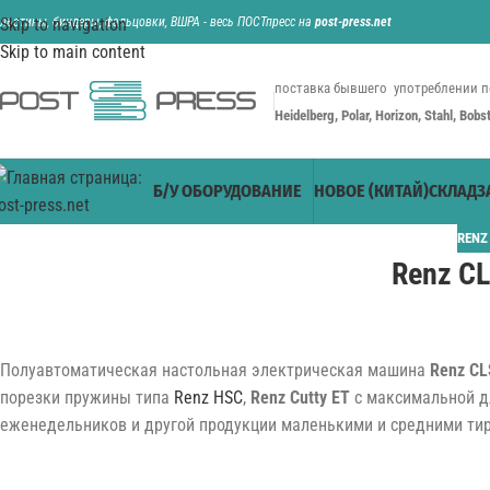
ильотины, биндеры, фальцовки, ВШРА - весь ПОСТпресс на
Skip to navigation
post-press.net
Skip to main content
поставка бывшего употреблении п
Heidelberg, Polar, Horizon, Stahl, Bob
Б/У ОБОРУДОВАНИЕ
НОВОЕ (КИТАЙ)
СКЛАД
З
RENZ
Renz C
Полуавтоматическая настольная электрическая машина
Renz CL
порезки пружины типа
Renz HSC
,
Renz Cutty ET
с максимальной дл
еженедельников и другой продукции маленькими и средними ти