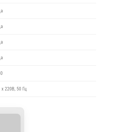
да
да
да
да
40
 x 220В, 50 Гц