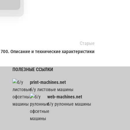
Старые
 700. Описание и технические характеристики
ПОЛЕЗНЫЕ ССЫЛКИ
print-machines.net
б/у листовые машины
web-machines.net
б/у рулонные машины