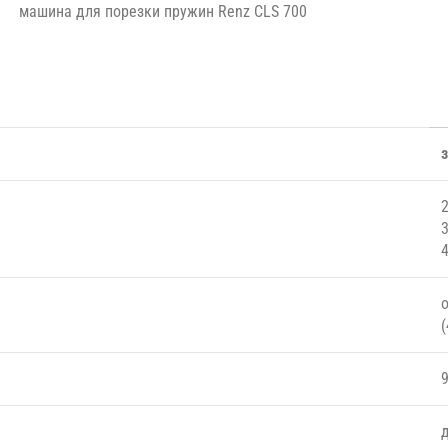
машина для порезки пружин Renz CLS 700
2
3
4
о
(