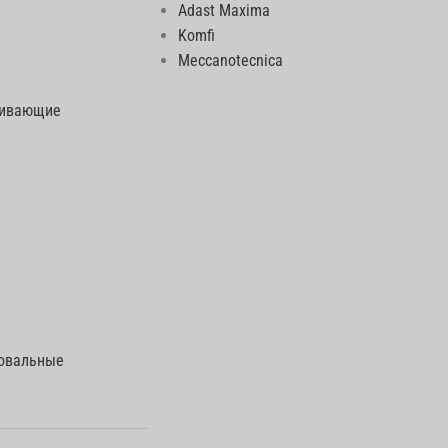
Adast Maxima
Komfi
Meccanotecnica
еивающие
говальные