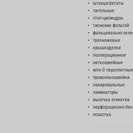
штанцагрегаты
тигельные
стоп-цилиндры
тиснение фольгой
фальцевально-скл
трехножевые
крышкоделки
пооперационное
ниткошвейные
wire-O переплетные
проволокошвейки
лакировальные
ламинаторы
высечка этикетки
перфорационно-би
оснастка