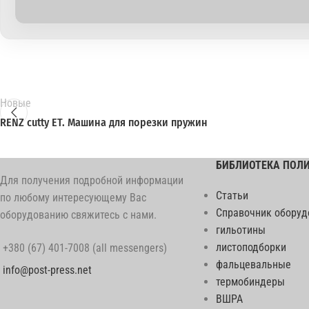
Новые
RENZ cutty ET. Машина для порезки пружин
БИБЛИОТЕКА ПОЛ
Для получения подробной информации
Статьи
по любому интересующему Вас
Справочник оборуд
оборудованию свяжитесь с нами.
гильотины
листоподборки
+380 (67) 401-7008 (all messengers)
фальцевальные
info@post-press.net
термобиндеры
ВШРА