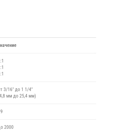
значение
:1
:1
:1
т 3/16″ до 1 1/4″
4,8 мм до 25,4 мм)
99
до 2000