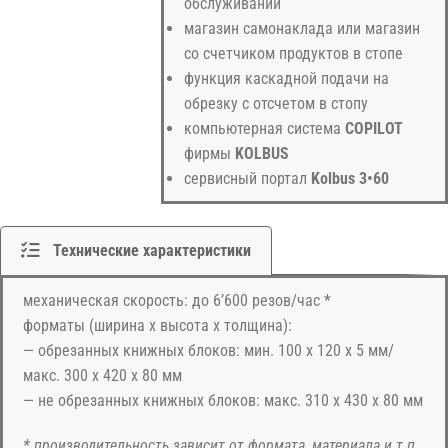
обслуживании
магазин самонаклада или магазин
со счетчиком продуктов в стопе
функция каскадной подачи на
обрезку с отсчетом в стопу
компьютерная система
COPILOT
фирмы
KOLBUS
сервисный портал
Kolbus 3•60
Технические характеристики
механическая скорость: до 6’600 резов/час *
форматы (ширина х высота х толщина):
— обрезанных книжных блоков: мин. 100 х 120 х 5 мм/
макс. 300 х 420 х 80 мм
— не обрезанных книжных блоков: макс. 310 х 430 х 80 мм
* производительность зависит от формата, материала и т.п.