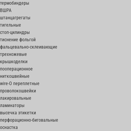
термобиндеры
ВШРА
штанцагрегаты
тигельные
стоп-цилиндры
тиснение фольгой
фальцевально-склеивающие
трехножевые
крышкоделки
пооперационное
ниткошвейные
wire-O переплетные
проволокошвейки
лакировальные
ламинаторы
высечка этикетки
перфорационно-биговальные
оснастка