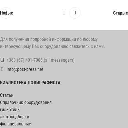
Новые
Старые
Для получения подробной информации по любому
интересующему Вас оборудованию свяжитесь с нами.
+380 (67) 401-7008 (all messengers)
info@post-press.net
БИБЛИОТЕКА ПОЛИГРАФИСТА
Статьи
Справочник оборудования
гильотины
листоподборки
фальцевальные