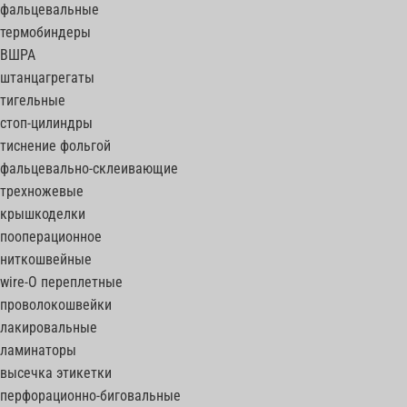
фальцевальные
термобиндеры
ВШРА
штанцагрегаты
тигельные
стоп-цилиндры
тиснение фольгой
фальцевально-склеивающие
трехножевые
крышкоделки
пооперационное
ниткошвейные
wire-O переплетные
проволокошвейки
лакировальные
ламинаторы
высечка этикетки
перфорационно-биговальные