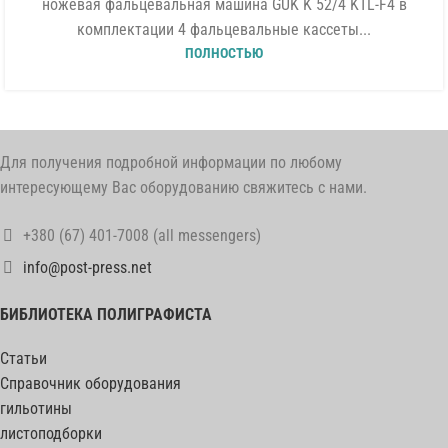
ножевая фальцевальная машина GUK K 52/4 KTL-F4 в
комплектации 4 фальцевальные кассеты...
ПОЛНОСТЬЮ
Для получения подробной информации по любому
интересующему Вас оборудованию свяжитесь с нами.
+380 (67) 401-7008 (all messengers)
info@post-press.net
БИБЛИОТЕКА ПОЛИГРАФИСТА
Статьи
Справочник оборудования
гильотины
листоподборки