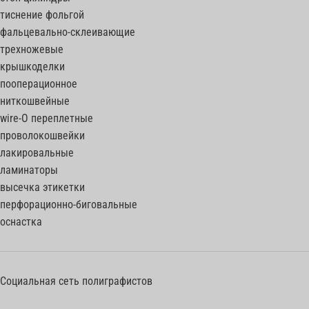
тиснение фольгой
фальцевально-склеивающие
трехножевые
крышкоделки
пооперационное
ниткошвейные
wire-O переплетные
проволокошвейки
лакировальные
ламинаторы
высечка этикетки
перфорационно-биговальные
оснастка
Социальная сеть полиграфистов