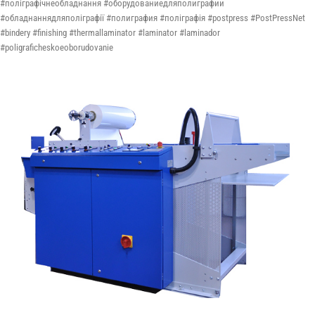
#поліграфічнеобладнання #оборудованиедляполиграфии
#обладнаннядляполіграфії #полиграфия #поліграфія #postpress #PostPressNet
#bindery #finishing #thermallaminator #laminator #laminador
#poligraficheskoeoborudovanie