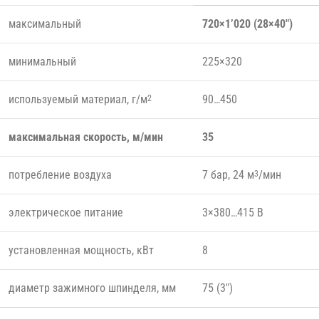
максимальный
720×1’020 (28×40″)
минимальный
225×320
используемый материал, г/м
90…450
2
максимальная скорость, м/мин
35
потребление воздуха
7 бар, 24 м
/мин
3
электрическое питание
3×380…415 В
установленная мощность, кВт
8
диаметр зажимного шпинделя, мм
75 (3″)