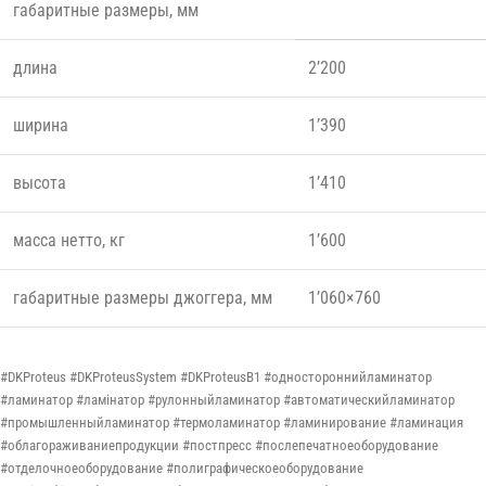
габаритные размеры, мм
длина
2’200
ширина
1’390
высота
1’410
масса нетто, кг
1’600
габаритные размеры джоггера, мм
1’060×760
#DKProteus #DKProteusSystem #DKProteusB1 #одностороннийламинатор
#ламинатор #ламінатор #рулонныйламинатор #автоматическийламинатор
#промышленныйламинатор #термоламинатор #ламинирование #ламинация
#облагораживаниепродукции #постпресс #послепечатноеоборудование
#отделочноеоборудование #полиграфическоеоборудование