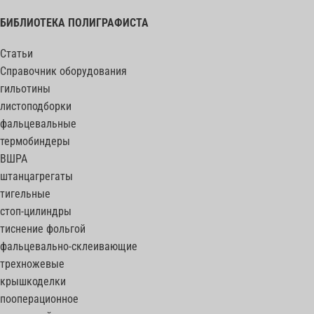
БИБЛИОТЕКА ПОЛИГРАФИСТА
Статьи
Справочник оборудования
гильотины
листоподборки
фальцевальные
термобиндеры
ВШРА
штанцагрегаты
тигельные
стоп-цилиндры
тиснение фольгой
фальцевально-склеивающие
трехножевые
крышкоделки
пооперационное