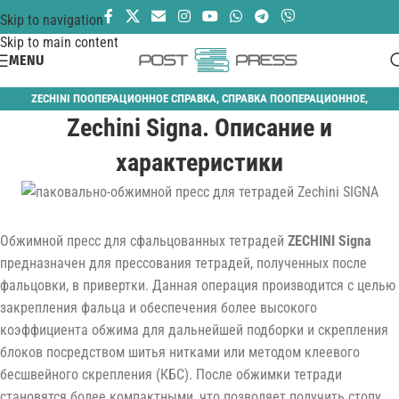
Skip to navigation
Skip to main content
MENU
ZECHINI ПООПЕРАЦИОННОЕ СПРАВКА
,
СПРАВКА ПООПЕРАЦИОННОЕ
,
Zechini Signa. Описание и
СПРАВОЧНАЯ
характеристики
Обжимной пресс для сфальцованных тетрадей
ZECHINI Signa
предназначен для прессования тетрадей, полученных после
фальцовки, в привертки. Данная операция производится с целью
закрепления фальца и обеспечения более высокого
коэффициента обжима для дальнейшей подборки и скрепления
блоков посредством шитья нитками или методом клеевого
бесшвейного скрепления (КБС). После обжимки тетради
становятся более компактными, что позволяет получить стопу