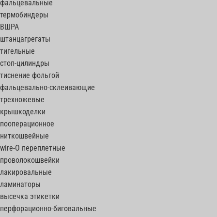
фальцевальные
термобиндеры
ВШРА
штанцагрегаты
тигельные
стоп-цилиндры
тиснение фольгой
фальцевально-склеивающие
трехножевые
крышкоделки
пооперационное
ниткошвейные
wire-O переплетные
проволокошвейки
лакировальные
ламинаторы
высечка этикетки
перфорационно-биговальные