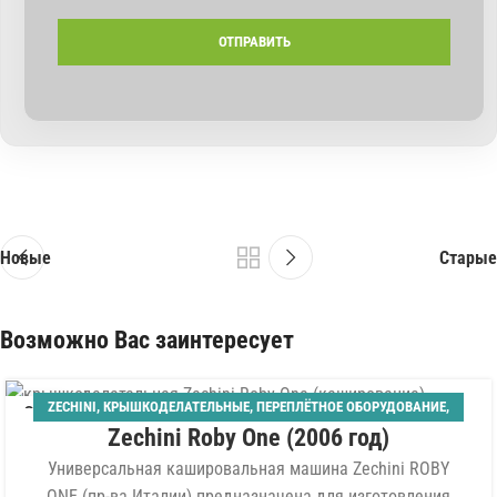
Новые
Старые
Возможно Вас заинтересует
ZECHINI
,
КРЫШКОДЕЛАТЕЛЬНЫЕ
,
ПЕРЕПЛЁТНОЕ ОБОРУДОВАНИЕ
,
30
Zechini Roby One (2006 год)
ПООПЕРАЦИОННОЕ ОБОРУДОВАНИЕ
,
ТВЁРДЫЙ ПЕРЕПЛЁТ
МАЙ
Универсальная кашировальная машина Zechini ROBY
ONE (пр-ва Италии) предназначена для изготовления