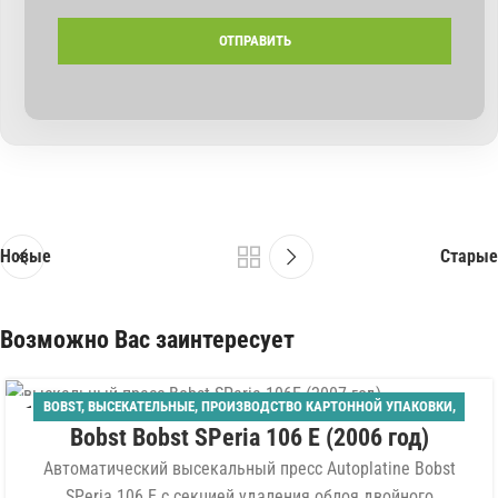
Новые
Старые
Возможно Вас заинтересует
BOBST
,
ВЫСЕКАТЕЛЬНЫЕ
,
ПРОИЗВОДСТВО КАРТОННОЙ УПАКОВКИ
,
13
Bobst Bobst SPeria 106 E (2006 год)
ШТАНЦАГРЕГАТЫ
ИЮЛ
Автоматический высекальный пресс Autoplatine Bobst
SPeria 106 E с секцией удаления облоя двойного