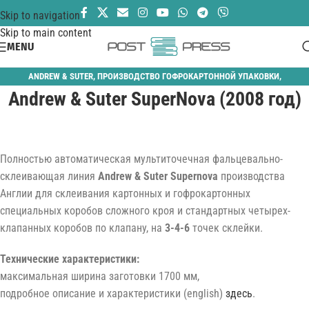
Skip to navigation
Skip to main content
MENU
ANDREW & SUTER
,
ПРОИЗВОДСТВО ГОФРОКАРТОННОЙ УПАКОВКИ
,
Andrew & Suter SuperNova (2008 год)
ПРОИЗВОДСТВО КАРТОННОЙ УПАКОВКИ
,
ФАЛЬЦЕВАЛЬНО-СКЛЕИВАЮЩИЕ
Полностью автоматическая мультиточечная фальцевально-
склеивающая линия
Andrew & Suter Supernova
производства
Англии для склеивания картонных и гофрокартонных
специальных коробов сложного кроя и стандартных четырех-
клапанных коробов по клапану, на
3-4-6
точек склейки.
Технические характеристики:
максимальная ширина заготовки 1700 мм,
подробное описание и характеристики (english)
здесь
.