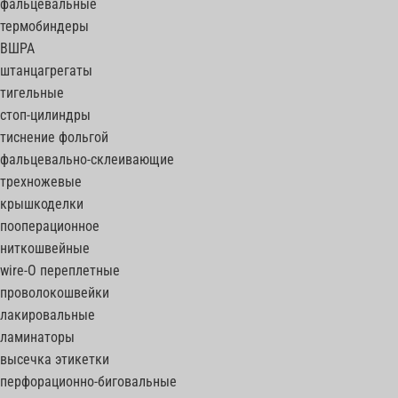
фальцевальные
термобиндеры
ВШРА
штанцагрегаты
тигельные
стоп-цилиндры
тиснение фольгой
фальцевально-склеивающие
трехножевые
крышкоделки
пооперационное
ниткошвейные
wire-O переплетные
проволокошвейки
лакировальные
ламинаторы
высечка этикетки
перфорационно-биговальные