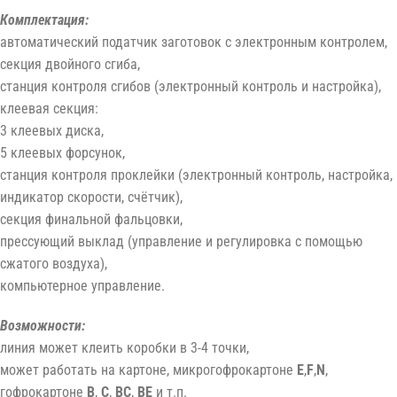
Комплектация:
автоматический податчик заготовок с электронным контролем,
секция двойного сгиба,
станция контроля сгибов (электронный контроль и настройка),
клеевая секция:
3 клеевых диска,
5 клеевых форсунок,
станция контроля проклейки (электронный контроль, настройка,
индикатор скорости, счётчик),
секция финальной фальцовки,
прессующий выклад (управление и регулировка с помощью
сжатого воздуха),
компьютерное управление.
Возможности:
линия может клеить коробки в 3-4 точки,
может работать на картоне, микрогофрокартоне
E
,
F
,
N
,
гофрокартоне
B
,
C
,
BC
,
BE
и т.п.